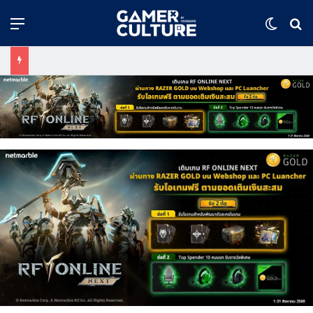
Menu
Switch
ค้