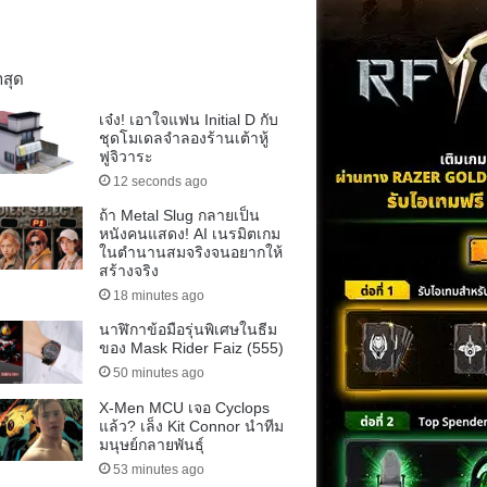
าสุด
เจ๋ง! เอาใจแฟน Initial D กับ
ชุดโมเดลจำลองร้านเต้าหู้
ฟูจิวาระ
12 seconds ago
ถ้า Metal Slug กลายเป็น
หนังคนแสดง! AI เนรมิตเกม
ในตำนานสมจริงจนอยากให้
สร้างจริง
18 minutes ago
นาฬิกาข้อมือรุ่นพิเศษในธีม
ของ Mask Rider Faiz (555)
50 minutes ago
X-Men MCU เจอ Cyclops
แล้ว? เล็ง Kit Connor นำทีม
มนุษย์กลายพันธุ์
53 minutes ago