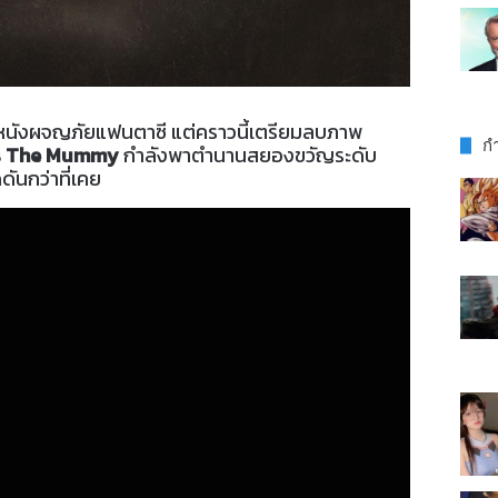
ึงหนังผจญภัยแฟนตาซี แต่คราวนี้เตรียมลบภาพ
กำ
’s The Mummy
กำลังพาตำนานสยองขวัญระดับ
ันกว่าที่เคย