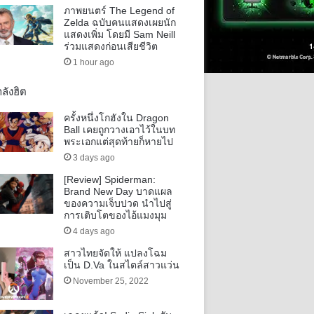
ภาพยนตร์ The Legend of
Zelda ฉบับคนแสดงเผยนัก
แสดงเพิ่ม โดยมี Sam Neill
ร่วมแสดงก่อนเสียชีวิต
1 hour ago
ลังฮิต
ครั้งหนึ่งโกฮังใน Dragon
Ball เคยถูกวางเอาไว้ในบท
พระเอกแต่สุดท้ายก็หายไป
3 days ago
[Review] Spiderman:
Brand New Day บาดแผล
ของความเจ็บปวด นำไปสู่
การเติบโตของไอ้แมงมุม
4 days ago
สาวไทยจัดให้ แปลงโฉม
เป็น D.Va ในสไตล์สาวแว่น
November 25, 2022