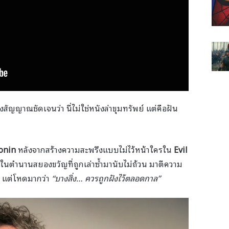
สัญญาณชัดเจนว่า นี่ไม่ใช่หนังล่าขุมทรัพย์ แต่คือฝัน
onin
หลังจากสร้างความสะพรึงแบบไม่ไว้หน้าใครใน
Evil
่งในตำนานสยองขวัญที่ถูกเล่าซ้ำมานับไม่ถ้วน มาตีความ
ๆ แต่โหดมากว่า
“บางสิ่ง… ควรถูกฝังไว้ตลอดกาล”