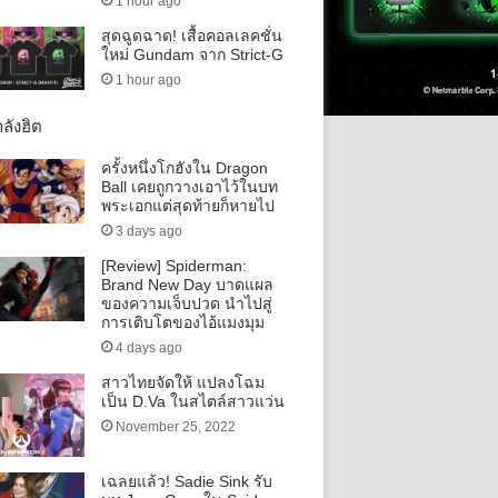
1 hour ago
สุดฉูดฉาด! เสื้อคอลเลคชั่น
ใหม่ Gundam จาก Strict-G
1 hour ago
ลังฮิต
ครั้งหนึ่งโกฮังใน Dragon
Ball เคยถูกวางเอาไว้ในบท
พระเอกแต่สุดท้ายก็หายไป
3 days ago
[Review] Spiderman:
Brand New Day บาดแผล
ของความเจ็บปวด นำไปสู่
การเติบโตของไอ้แมงมุม
4 days ago
สาวไทยจัดให้ แปลงโฉม
เป็น D.Va ในสไตล์สาวแว่น
November 25, 2022
เฉลยแล้ว! Sadie Sink รับ