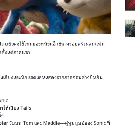
โดยยังคงใช้โทนของหนังแอ็กชัน-ครอบครัวผสมแฟน
มาตั้งแต่ภาคแรก
สดงเสียงและนักแสดงคนแสดงจากภาคก่อนต่างยืนยัน
onic
าให้เสียง Tails
้ง
pter
รับบท Tom และ Maddie—คู่หูมนุษย์ของ Sonic ที่