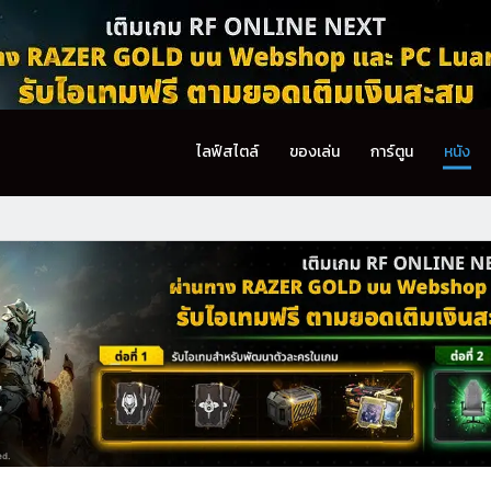
ไลฟ์สไตล์
ของเล่น
การ์ตูน
หนัง