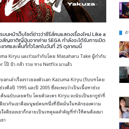
กำ
นหน้าเว็บไซต์ข่าวว่าซีรีส์คนแสดงเรื่องใหม่ Like a
งสัญชาติญี่ปุ่นจากค่าย SEGA กำลังจะได้รับการเปิด
ทศและพื้นที่ทั่วโลกในวันที่ 25 ตุลาคมนี้
uma Kiryu และร่วมกำกับโดย Masaharu Take ผู้กำกับ
 โป๊ บ้า กล้า รวย ทาง Netflix มาแล้ว
์จะบอกเล่าเรื่องราวของตัวเอก Kazuma Kiryu (รับบทโดย
่วงคือปี 1995 และปี 2005 ซึ่งจะพบว่าเป็นเนื้อหาช่วง
ต้นฉบับเลยครับ โดยตัวละคร Kiryu จะนับเป็นยากูซ่าที่
ียวกันเขาคือมนุษย์คนหนึ่งที่ยึดมั่นในหลักของความ
ามใจดีของเขาก็กลายเป็นเหตุผลสำคัญที่ทำให้ตนต้องมา
เขา