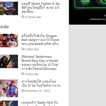
แคมมี่ Street Fighter 6 หุ่น
ซิลิโคนใหญ่บึ้ม!! สเกล 1/3
สุดเนี๊ยบ
11 hours ago
ลังฮิต
ครั้งหนึ่งโกฮังใน Dragon
Ball เคยถูกวางเอาไว้ในบท
พระเอกแต่สุดท้ายก็หายไป
3 days ago
[Review] Spiderman:
Brand New Day บาดแผล
ของความเจ็บปวด นำไปสู่
การเติบโตของไอ้แมงมุม
3 days ago
สาวไทยจัดให้ แปลงโฉม
เป็น D.Va ในสไตล์สาวแว่น
November 25, 2022
เฉลยแล้ว! Sadie Sink รับ