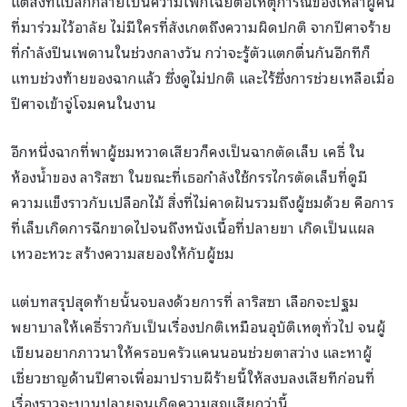
แต่สิ่งที่แปลกกลายเป็นความเพิกเฉยต่อเหตุการณ์ของเหล่าผู้คน
ที่มาร่วมไว้อาลัย ไม่มีใครที่สังเกตถึงความผิดปกติ จากปีศาจร้าย
ที่กำลังปีนเพดานในช่วงกลางวัน กว่าจะรู้ตัวแตกตื่นกันอีกทีก็
แทบช่วงท้ายของฉากแล้ว ซึ่งดูไม่ปกติ และไร้ซึ่งการช่วยเหลือเมื่อ
ปีศาจเข้าจู่โจมคนในงาน
อีกหนึ่งฉากที่พาผู้ชมหวาดเสียวก็คงเป็นฉากตัดเล็บ เคธี่ ใน
ห้องน้ำของ ลาริสซา ในขณะที่เธอกำลังใช้กรรไกรตัดเล็บที่ดูมี
ความแข็งราวกับเปลือกไม้ สิ่งที่ไม่คาดฝันรวมถึงผู้ชมด้วย คือการ
ที่เล็บเกิดการฉีกขาดไปจนถึงหนังเนื้อที่ปลายขา เกิดเป็นแผล
เหวอะหวะ สร้างความสยองให้กับผู้ชม
แต่บทสรุปสุดท้ายนั้นจบลงด้วยการที่ ลาริสซา เลือกจะปฐม
พยาบาลให้เคธี่ราวกับเป็นเรื่องปกติเหมือนอุบัติเหตุทั่วไป จนผู้
เขียนอยากภาวนาให้ครอบครัวแคนนอนช่วยตาสว่าง และหาผู้
เชี่ยวชาญด้านปีศาจเพื่อมาปราบผีร้ายนี้ให้สงบลงเสียทีก่อนที่
เรื่องราวจะบานปลายจนเกิดความสูญเสียกว่านี้