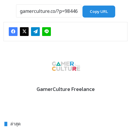
Copy URL
GamerCulture Freelance
ล่าสุด