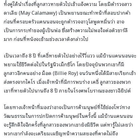
ทั้งคู่ได้นำเรื่องที่ลูกสาวหายตัวไปเข้าแจ้งความ โดยมีตำรวจสาว
ดาเลีย (May Calamawy) เป็นพยานขณะทำหน้าที่สอบปากคำ
ก่อนที่ครอบครัวแคนนอนจะถูกตำรวจอาวุโสพูดหมิ่นว่า อาจ
เป็นการกระทำของผู้เป็นพ่อ ซึ่งสร้างความไม่พอใจต่อตัวชาร์ลี
มาก ก่อนที่หนังจะข้ามช่วงเวลาดังกล่าวไป
เป็นเวลาถึง 8 ปี ที่เคธี่หายตัวไปอย่างไร้วี่แวว แม้บ้านแคนนอนจะ
พยามใช้ชีวิตต่อไปในรัฐนิวเม็กซิโก โดยปัจจุบันพวกเขาก็มี
ลูกสาวอีกคนอย่าง ม็อด (Billie Roy) จนวันหนึ่งได้มีสายเรียกเข้า
ส่งตรงจากไคโร เมื่อเจ้าหน้าที่มีการพบร่าง เคธี่ ลูกสาวของพวก
เขาที่หายตัวไปนานถึง 8 ปี ภายในโรงศพโบราณของชาวอียิปต์
โดยทางเจ้าหน้าที่มองว่าอาจเป็นการค้ามนุษย์ที่ใช้ช่องโหว่ทาง
วัฒนธรรมในการปกปิดการค้ามนุษย์ในครั้งนี้ แม้บ้านแคนนอน
จะรู้สึกดีใจอีกครั้งที่ลูกสาวของพวกเขายังมีชีวิต แต่หารู้ไม่เลยว่า
พวกเขากำลังจะเตรียมเผชิญหน้าความสยองที่คาดไม่ถึง