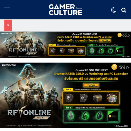
Menu
Switch
ค้