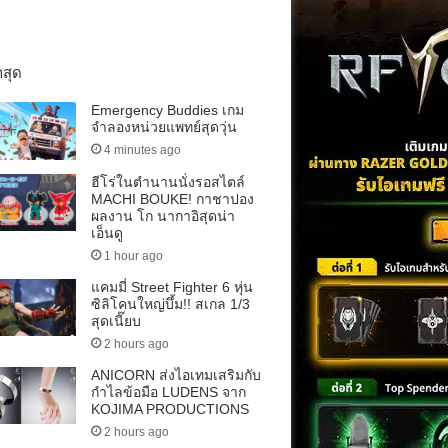
าสุด
Emergency Buddies เกม
จำลองหน่วยแพทย์สุดวุ่น
4 minutes ago
ฮีโร่ในตำนานนั่งรอสไตล์
MACHI BOUKE! กาชาปอง
ผลงาน โก นากาอิสุดน่า
เอ็นดู
1 hour ago
แคมมี่ Street Fighter 6 หุ่น
ซิลิโคนใหญ่บึ้ม!! สเกล 1/3
สุดเนี๊ยบ
2 hours ago
ANICORN ส่งไอเทมเสริมกับ
กำไลข้อมือ LUDENS จาก
KOJIMA PRODUCTIONS
2 hours ago