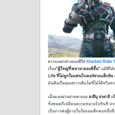
ความแตกต่างของซีรีส์
Masked Rider 
เรื่อง
“ผู้ใหญ่ที่พยายามจะดีขึ้น”
แม้ซีรี
Life ที่ไม่ถูกใจแฟนไรเดอร์สายแอ็กชัน
แ
มันคือเรื่องของการเติบโตที่ไม่ได้หวือห
เมื่อมองผ่านสายตาของ
อาสึมุ อาดาชิ
เด
ทั้งหมดก็เปลี่ยนความหมายไปทันที จากเ
เป็นการต่อสู้ภายในใจของเด็กคนหนึ่งท