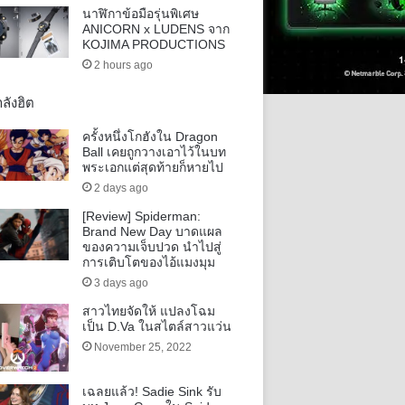
นาฬิกาข้อมือรุ่นพิเศษ
ANICORN x LUDENS จาก
KOJIMA PRODUCTIONS
2 hours ago
ลังฮิต
ครั้งหนึ่งโกฮังใน Dragon
Ball เคยถูกวางเอาไว้ในบท
พระเอกแต่สุดท้ายก็หายไป
2 days ago
[Review] Spiderman:
Brand New Day บาดแผล
ของความเจ็บปวด นำไปสู่
การเติบโตของไอ้แมงมุม
3 days ago
สาวไทยจัดให้ แปลงโฉม
เป็น D.Va ในสไตล์สาวแว่น
November 25, 2022
เฉลยแล้ว! Sadie Sink รับ