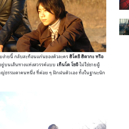
ียบง่ายนี้ กลับสะท้อนแก่นของตัวละคร
ฮิโตชิ ฮิดากะ หรือ
ดินอยู่บนเส้นทางแห่งสวรรค์แบบ
เท็นโด โซจิ
ไม่ใช่ชายผู้
้ใหญ่ธรรมดาคนหนึ่ง ที่ค่อย ๆ ฝึกฝนตัวเอง ทั้งในฐานะนัก