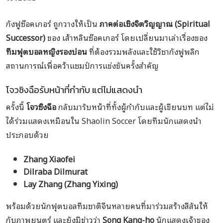
กังฟูซ๊อคเกอร์ ถูกวางให้เป็น
ภาคต่อเชิงจิตวิญญาณ (Spiritual
Successor)
ของ เส้าหลินซ๊อคเกอร์ โดยเปลี่ยนมาเล่าเรื่องของ
ทีมฟุตบอลหญิงรองบ่อน
ที่ต้องรวมพลังและใช้วิชากังฟูพลิก
สถานการณ์เพื่อคว้าแชมป์การแข่งขันครั้งสำคัญ
โจวซิงฉือรับหน้าที่กำกับ แต่ไม่แสดงนำ
ครั้งนี้
โจวซิงฉือ
กลับมารับหน้าที่ทั้งผู้กำกับและผู้เขียนบท แต่ไม่
ได้ร่วมแสดงเหมือนใน Shaolin Soccer โดยทีมนักแสดงนำ
ประกอบด้วย
Zhang Xiaofei
Dilraba Dilmurat
Lay Zhang (Zhang Yixing)
พร้อมด้วยนักฟุตบอลทีมชาติจีนหลายคนที่มาร่วมสร้างสีสันให้
กับภาพยนตร์ และยังมีข่าวว่า
Song Kang-ho
นักแสดงเจ้าของ