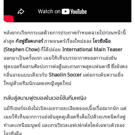
หลังจากเรียกกระแสด้วยการประกาศกำหนดฉายไปก่อนหน้านี้
ล่าสุด
กังฟูซ๊อคเกอร์
ภาพยนตร์เรื่องใหม่ของ
โจวซิงฉือ
(Stephen Chow)
ก็ได้ปล่อย
International Main Teaser
ออกมาเป็นครั้งแรก เผยให้เห็นบรรยากาศของการแข่งขัน
ฟุตบอลที่ผสานศิลปะการต่อสู้และงานภาพสุดแฟนตาซี ซึ่งยังคง
กลิ่นอายแบบเดียวกับ
Shaolin Soccer
แต่ยกระดับความยิ่ง
ใหญ่ด้วยทีมนักแสดงหญิงชุดใหม่
กลับสู่สนามฟุตบอลในเวอร์ชันทีมหญิง
แม้ทีเซอร์จะยังไม่เปิดเผยรายละเอียดของเนื้อเรื่องมากนัก แต่
เผยให้เห็นฉากการแข่งขันสุดดุเดือดที่เต็มไปด้วยเทคนิคกังฟู
ท่าเตะเหนือมนุษย์ และงานวิชวลเอฟเฟกต์สไตล์เฉพาะตัวของ
โจวซิงฉือ