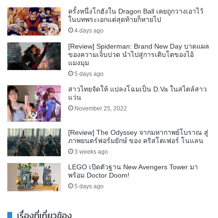
ครั้งหนึ่งโกฮังใน Dragon Ball เคยถูกวางเอาไว้
ในบทพระเอกแต่สุดท้ายก็หายไป
4 days ago
[Review] Spiderman: Brand New Day บาดแผล
ของความเจ็บปวด นำไปสู่การเติบโตของไอ้
แมงมุม
5 days ago
สาวไทยจัดให้ แปลงโฉมเป็น D.Va ในสไตล์สาว
แว่น
November 25, 2022
[Review] The Odyssey จากมหากาพย์โบราณ สู่
ภาพยนตร์ฟอร์มยักษ์ ของ คริสโตเฟอร์ โนแลน
3 weeks ago
LEGO เปิดตัวฐาน New Avengers Tower มา
พร้อม Doctor Doom!
5 days ago
เรื่องที่เกี่ยวข้อง