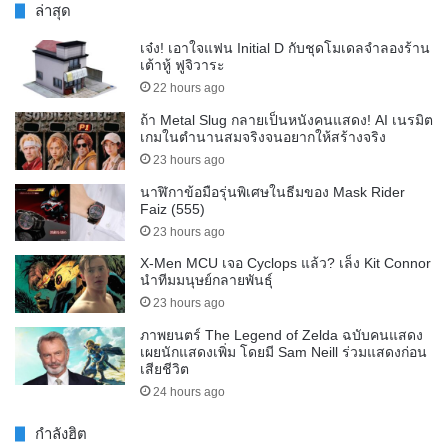
ล่าสุด
เจ๋ง! เอาใจแฟน Initial D กับชุดโมเดลจำลองร้าน
เต้าหู้ ฟูจิวาระ
22 hours ago
ถ้า Metal Slug กลายเป็นหนังคนแสดง! AI เนรมิต
เกมในตำนานสมจริงจนอยากให้สร้างจริง
23 hours ago
นาฬิกาข้อมือรุ่นพิเศษในธีมของ Mask Rider
Faiz (555)
23 hours ago
X-Men MCU เจอ Cyclops แล้ว? เล็ง Kit Connor
นำทีมมนุษย์กลายพันธุ์
23 hours ago
ภาพยนตร์ The Legend of Zelda ฉบับคนแสดง
เผยนักแสดงเพิ่ม โดยมี Sam Neill ร่วมแสดงก่อน
เสียชีวิต
24 hours ago
กำลังฮิต