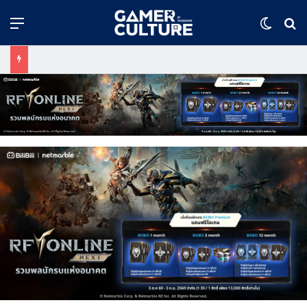
Menu
Switch
ค้