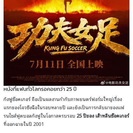
หนังที่แฟนทั่วโลกรอคอยกว่า 25 ปี
กังฟูซ๊อคเกอร์ ถือเป็นผลงานกำกับภาพยนตร์ฟอร์มใหญ่เรื่อง
แรกของโจวซิงฉือในรอบหลายปี และยังเป็นการกลับมาของแฟ
รนไชส์ฟุตบอลกังฟูในโอกาสครบรอบ
25 ปีของ เส้าหลินซ๊อคเกอร์
ที่ออกฉายในปี 2001