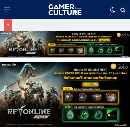
Menu
Switch
ค้