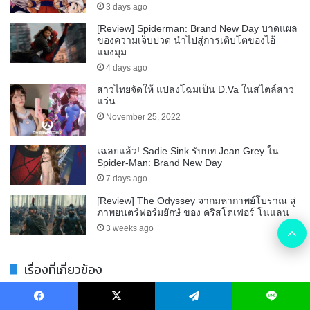
3 days ago
[Review] Spiderman: Brand New Day บาดแผล
ของความเจ็บปวด นำไปสู่การเติบโตของไอ้
แมงมุม
4 days ago
สาวไทยจัดให้ แปลงโฉมเป็น D.Va ในสไตล์สาว
แว่น
November 25, 2022
เฉลยแล้ว! Sadie Sink รับบท Jean Grey ใน
Spider-Man: Brand New Day
7 days ago
[Review] The Odyssey จากมหากาพย์โบราณ สู่
ภาพยนตร์ฟอร์มยักษ์ ของ คริสโตเฟอร์ โนแลน
B
3 weeks ago
t
เรื่องที่เกี่ยวข้อง
t
Facebook
X
Telegram
Line