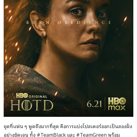
จุดที่แฟน ๆ พูดถึงมากที่สุด คือการแบ่งโปสเตอร์ออกเป็นสองฝั่ง
อย่างชัดเจน ทั้ง #TeamBlack และ #TeamGreen พร้อม