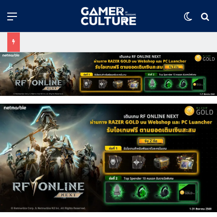
Menu
Switch
ค้