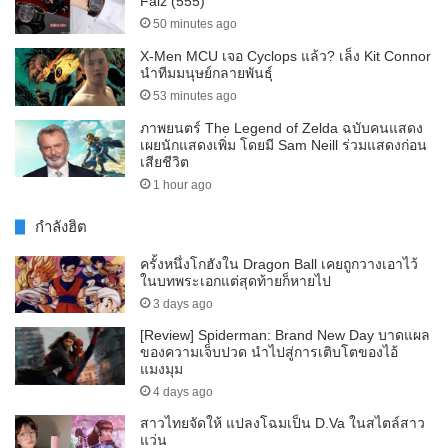
Faiz (555)
50 minutes ago
X-Men MCU เจอ Cyclops แล้ว? เล็ง Kit Connor
นำทีมมนุษย์กลายพันธุ์
53 minutes ago
ภาพยนตร์ The Legend of Zelda ฉบับคนแสดง
เผยนักแสดงเพิ่ม โดยมี Sam Neill ร่วมแสดงก่อน
เสียชีวิต
1 hour ago
กำลังฮิต
ครั้งหนึ่งโกฮังใน Dragon Ball เคยถูกวางเอาไว้
ในบทพระเอกแต่สุดท้ายก็หายไป
3 days ago
[Review] Spiderman: Brand New Day บาดแผล
ของความเจ็บปวด นำไปสู่การเติบโตของไอ้
แมงมุม
4 days ago
สาวไทยจัดให้ แปลงโฉมเป็น D.Va ในสไตล์สาว
แว่น