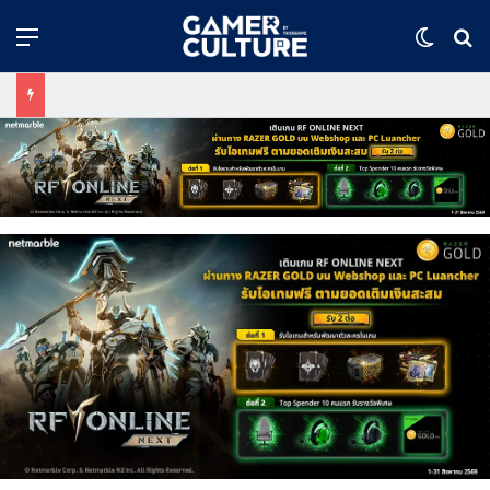
Menu
Switch
ค้