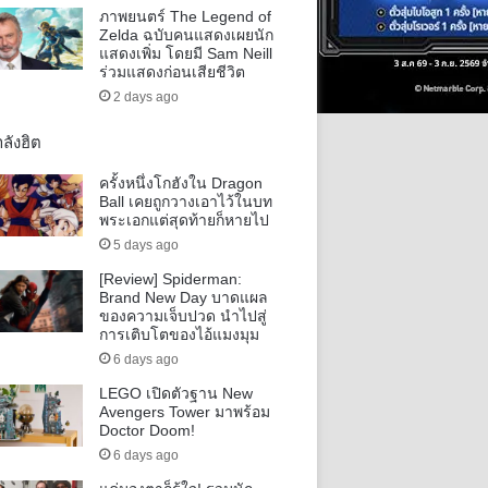
ภาพยนตร์ The Legend of
Zelda ฉบับคนแสดงเผยนัก
แสดงเพิ่ม โดยมี Sam Neill
ร่วมแสดงก่อนเสียชีวิต
2 days ago
ลังฮิต
ครั้งหนึ่งโกฮังใน Dragon
Ball เคยถูกวางเอาไว้ในบท
พระเอกแต่สุดท้ายก็หายไป
5 days ago
[Review] Spiderman:
Brand New Day บาดแผล
ของความเจ็บปวด นำไปสู่
การเติบโตของไอ้แมงมุม
6 days ago
LEGO เปิดตัวฐาน New
Avengers Tower มาพร้อม
Doctor Doom!
6 days ago