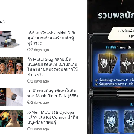
าสุด
เจ๋ง! เอาใจแฟน Initial D กับ
ชุดโมเดลจำลองร้านเต้าหู้
ฟูจิวาระ
2 days ago
ถ้า Metal Slug กลายเป็น
หนังคนแสดง! AI เนรมิตเกม
ในตำนานสมจริงจนอยากให้
สร้างจริง
2 days ago
นาฬิกาข้อมือรุ่นพิเศษในธีม
ของ Mask Rider Faiz (555)
2 days ago
X-Men MCU เจอ Cyclops
แล้ว? เล็ง Kit Connor นำทีม
มนุษย์กลายพันธุ์
2 days ago