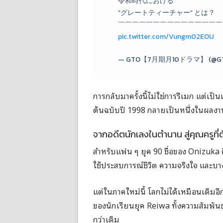
令和時代における
“グレートティーチャー” とは？
￣￣￣￣￣￣￣￣￣￣￣￣￣￣￣
pic.twitter.com/Vungm02EOU
— GTO【7月期月10ドラマ】 (@GT
การกลับมาครั้งนี้ไม่ใช่การรีเมก แต่เป็นเร
ต้นฉบับปี 1998 กลายเป็นหนึ่งในผล
จากอดีตนักเลงในตำนาน สู่คุณครูที่ต
สำหรับแฟน ๆ ยุค 90 ชื่อของ Onizuka ค
ใช้ประสบการณ์ชีวิต ความจริงใจ และบางครั
แต่ในภาคใหม่นี้ โลกไม่ได้เหมือนเดิมอี
ของนักเรียนยุค Reiwa ทั้งความสัมพันธ
กว่าเดิม