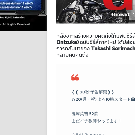
หลังจากสร้างความคิดถึงให้แฟนซีรีส์ญ
Onizuka)
ฉบับซีรีส์ภาคใหม่ ได้ปล่
การกลับมาของ
Takashi Sorimach
หลายคนคิดถึง
❬❰ 90秒 予告解禁❱❭
7/20(月・祝) よる10時スタート
鬼塚英吉 52歳
まだイチ教師やってます！