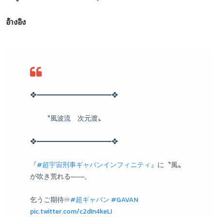
อ้างอิง
❖━━━━━━━━━━━❖
〝風波流 次元渡〟
❖━━━━━━━━━━━❖
『
#超宇宙刑事ギャバンインフィニティ
』に〝風〟
が吹き荒れる――。
乞うご期待♾️
#超ギャバン
#GAVAN
pic.twitter.com/c2dIn4keLI