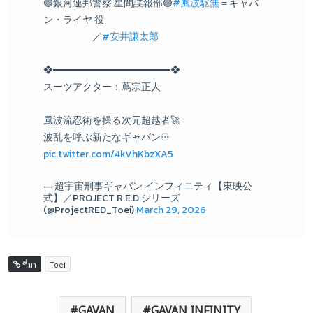
🟣銀河連邦警察 星間諜報部🟣
#風波駆無
＝ギャバ
ン・ライヤ 役
／
#安井謙太郎
❖━━━━━━━━━━━━❖
スーツアクター：蔦宗正人
風波流忍術を操る次元超越者🚀
波乱を呼ぶ新たなギャバン♾
pic.twitter.com/4kVhKbzXA5
— 超宇宙刑事ギャバン インフィニティ【東映公
式】／PROJECT R.E.D.シリーズ
(@ProjectRED_Toei)
March 29, 2026
ที่มา
Toei
GAVAN
GAVAN INFINITY