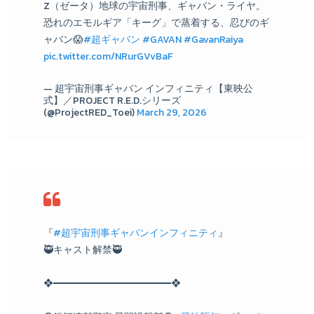
Z（ゼータ）地球の宇宙刑事、ギャバン・ライヤ。
恐れのエモルギア「キーグ」で蒸着する、忍びのギ
ャバン😱
#超ギャバン
#GAVAN
#GavanRaiya
pic.twitter.com/NRurGVvBaF
— 超宇宙刑事ギャバン インフィニティ【東映公
式】／PROJECT R.E.D.シリーズ
(@ProjectRED_Toei)
March 29, 2026
『
#超宇宙刑事ギャバンインフィニティ
』
🥷キャスト解禁🥷
❖━━━━━━━━━━━━❖