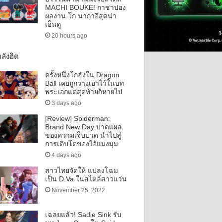
MACHI BOUKE! กาชาปอง
ผลงาน โก นากาอิสุดน่า
เอ็นดู
20 hours ago
ลังฮิต
ครั้งหนึ่งโกฮังใน Dragon
Ball เคยถูกวางเอาไว้ในบท
พระเอกแต่สุดท้ายก็หายไป
3 days ago
[Review] Spiderman:
Brand New Day บาดแผล
ของความเจ็บปวด นำไปสู่
การเติบโตของไอ้แมงมุม
4 days ago
สาวไทยจัดให้ แปลงโฉม
เป็น D.Va ในสไตล์สาวแว่น
November 25, 2022
เฉลยแล้ว! Sadie Sink รับ