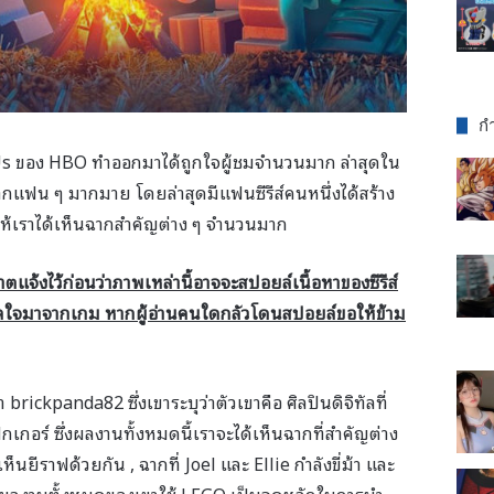
กำ
of Us ของ HBO ทำออกมาได้ถูกใจผู้ชมจำนวนมาก ล่าสุดใน
ากแฟน ๆ มากมาย โดยล่าสุดมีแฟนซีรีส์คนหนึ่งได้สร้าง
ให้เราได้เห็นฉากสำคัญต่าง ๆ จำนวนมาก
ตแจ้งไว้ก่อนว่าภาพเหล่านี้อาจจะสปอยล์เนื้อหาของซีรีส์
นดาลใจมาจากเกม หากผู้อ่านคนใดกลัวโดนสปอยล์ขอให้ข้าม
่า brickpanda82 ซึ่งเขาระบุว่าตัวเขาคือ ศิลปินดิจิทัลที่
กเกอร์ ซึ่งผลงานทั้งหมดนี้เราจะได้เห็นฉากที่สำคัญต่าง
ห็นยีราฟด้วยกัน , ฉากที่ Joel และ Ellie กำลังขี่ม้า และ
งผลงานทั้งหมดของเขาใช้ LEGO เป็นจุดหลักในการนำ