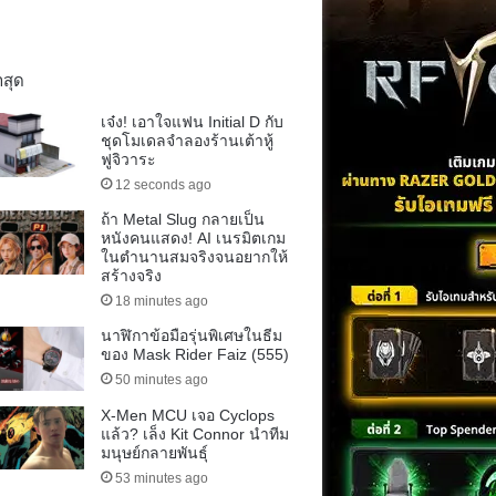
าสุด
เจ๋ง! เอาใจแฟน Initial D กับ
ชุดโมเดลจำลองร้านเต้าหู้
ฟูจิวาระ
12 seconds ago
ถ้า Metal Slug กลายเป็น
หนังคนแสดง! AI เนรมิตเกม
ในตำนานสมจริงจนอยากให้
สร้างจริง
18 minutes ago
นาฬิกาข้อมือรุ่นพิเศษในธีม
ของ Mask Rider Faiz (555)
50 minutes ago
X-Men MCU เจอ Cyclops
แล้ว? เล็ง Kit Connor นำทีม
มนุษย์กลายพันธุ์
53 minutes ago