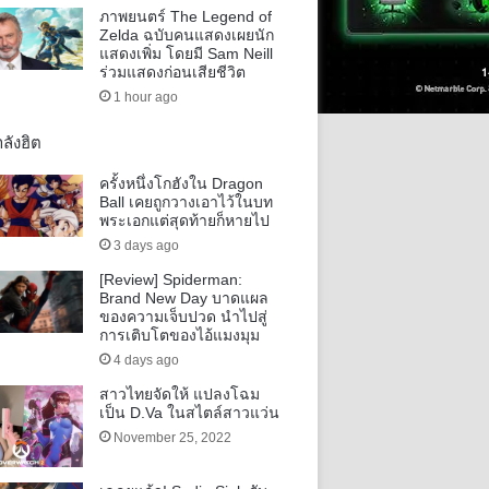
ภาพยนตร์ The Legend of
Zelda ฉบับคนแสดงเผยนัก
แสดงเพิ่ม โดยมี Sam Neill
ร่วมแสดงก่อนเสียชีวิต
1 hour ago
ลังฮิต
ครั้งหนึ่งโกฮังใน Dragon
Ball เคยถูกวางเอาไว้ในบท
พระเอกแต่สุดท้ายก็หายไป
3 days ago
[Review] Spiderman:
Brand New Day บาดแผล
ของความเจ็บปวด นำไปสู่
การเติบโตของไอ้แมงมุม
4 days ago
สาวไทยจัดให้ แปลงโฉม
เป็น D.Va ในสไตล์สาวแว่น
November 25, 2022