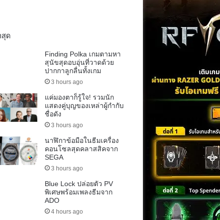
าสุด
Finding Polka เกมตามหา
สุนัขสุดอบอุ่นที่วาดด้วย
ปากกาลูกลื่นทั้งเกม
3 hours ago
แค่มองตาก็รู้ใจ! รวมนัก
แสดงคู่บุญของเหล่าผู้กำกับ
ชื่อดัง
3 hours ago
นาฬิกาข้อมือในธีมเครื่อง
คอนโซลสุดคลาสสิคจาก
SEGA
3 hours ago
Blue Lock ปล่อยตัว PV
พิเศษพร้อมเพลงธีมจาก
ADO
4 hours ago