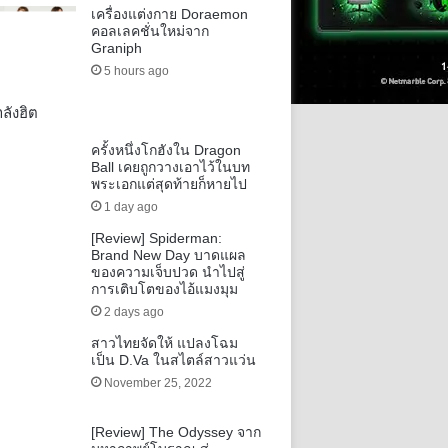
เครื่องแต่งกาย Doraemon
คอลเลคชั่นใหม่จาก
Graniph
5 hours ago
ลังฮิต
ครั้งหนึ่งโกฮังใน Dragon
Ball เคยถูกวางเอาไว้ในบท
พระเอกแต่สุดท้ายก็หายไป
1 day ago
[Review] Spiderman:
Brand New Day บาดแผล
ของความเจ็บปวด นำไปสู่
การเติบโตของไอ้แมงมุม
2 days ago
สาวไทยจัดให้ แปลงโฉม
เป็น D.Va ในสไตล์สาวแว่น
November 25, 2022
[Review] The Odyssey จาก