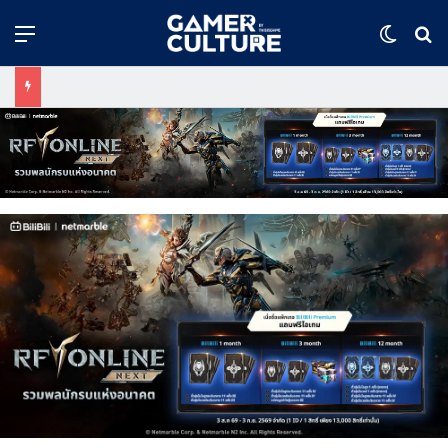
Menu
Switch
ค้