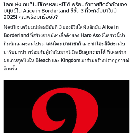
โลกแห่งเกมที่ไม่มีใครหลบหนีได้ พร้อมท้าทายขีดจำกัดของ
มนุษย์ใน Alice in Borderland ซีซั่น 3 ที่จะกลับมาในปี
2025! คุณพร้อมหรือยัง?
Netflix เตรียมปล่อยซีซันที่ 3 ของซีรีส์ไลฟ์แอ็กชัน
Alice in
Borderland
ที่สร้างจากมังงะชื่อดังของ
Haro Aso
ซึ่งคราวนี้นำ
ทีมนักแสดงคนโปรด
เคนโตะ ยามาซากิ
และ
ทาโอะ สึจิยะ
กลับ
มารับบทนำ พร้อมกับผู้กำกับมากฝีมือ
ชินสุเกะ ซาโต้
ที่เคยฝาก
ผลงานสุดปังใน
Bleach
และ
Kingdom
มาร่วมสร้างปรากฏการณ์
อีกครั้ง