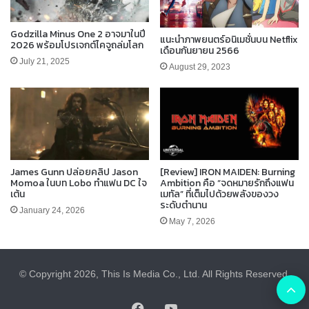
Godzilla Minus One 2 อาจมาในปี
แนะนำภาพยนตร์อนิเมชั่นบน Netflix
2026 พร้อมโปรเจกต์ไคจูถล่มโลก
เดือนกันยายน 2566
July 21, 2025
August 29, 2023
James Gunn ปล่อยคลิป Jason
[Review] IRON MAIDEN: Burning
Momoa ในบท Lobo ทำแฟน DC ใจ
Ambition คือ “จดหมายรักถึงแฟน
เต้น
เมทัล” ที่เต็มไปด้วยพลังของวง
ระดับตำนาน
January 24, 2026
May 7, 2026
© Copyright 2026, This Is Media Co., Ltd. All Rights Reserved.
B
Facebook
YouTube