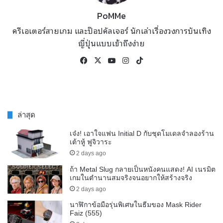
PoMMe
ครีเอเตอร์สายเกม และป๊อปคัลเจอร์ นักเล่าเรื่องวงการบันเทิง
ญี่ปุ่นแบบเข้าถึงง่าย
Facebook
X
YouTube
Instagram
TikTok
ล่าสุด
เจ๋ง! เอาใจแฟน Initial D กับชุดโมเดลจำลองร้าน
เต้าหู้ ฟูจิวาระ
2 days ago
ถ้า Metal Slug กลายเป็นหนังคนแสดง! AI เนรมิต
เกมในตำนานสมจริงจนอยากให้สร้างจริง
2 days ago
นาฬิกาข้อมือรุ่นพิเศษในธีมของ Mask Rider
Faiz (555)