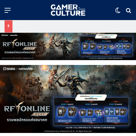
Menu
Switch
ค้