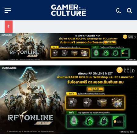
Menu
Switch
ค้