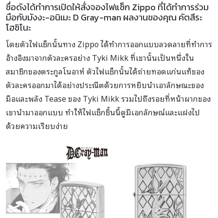
ชื่อดังได้ทำการเปิดให้สั่งจองไฟแช็ก Zippo ที่ได้ทำการร่วม
มือกับมังงะ-อนิเมะ D Gray-man ผลงานของคุณ คัตสึระ
โฮชิโนะ
โดยตัวไฟแช็กนั้นทาง Zippo ได้ทำการออกแบบลวดลายที่ทำการ
อ้างอิงมาจากตัวละครอย่าง Tyki Mikk ที่เขานั้นเป็นหนึ่งใน
สมาชิกของตระกูลโนอาห์ ตัวไฟแช็กนั้นได้ถ่ายทอดแก่นแท้ของ
ตัวละครออกมาได้อย่างประณีตด้วยการหยิบนำเอาลักษณะของ
มือและพลัง Tease ของ Tyki Mikk รวมไปถึงรอยที่หน้าผากของ
เขานำมาออกแบบ ทำให้ไฟแช็กชิ้นนี้ดูมีเอกลักษณ์และแฝงไป
ด้วยความเรียบง่าย