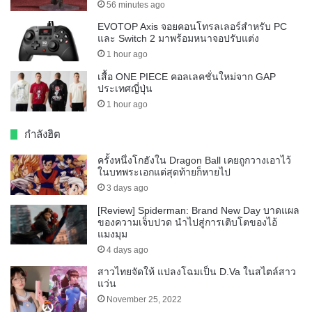
56 minutes ago
EVOTOP Axis จอยคอนโทรลเลอร์สำหรับ PC
และ Switch 2 มาพร้อมหนาจอปรับแต่ง
1 hour ago
เสื้อ ONE PIECE คอลเลคชั่นใหม่จาก GAP
ประเทศญี่ปุ่น
1 hour ago
กำลังฮิต
ครั้งหนึ่งโกฮังใน Dragon Ball เคยถูกวางเอาไว้
ในบทพระเอกแต่สุดท้ายก็หายไป
3 days ago
[Review] Spiderman: Brand New Day บาดแผล
ของความเจ็บปวด นำไปสู่การเติบโตของไอ้
แมงมุม
4 days ago
สาวไทยจัดให้ แปลงโฉมเป็น D.Va ในสไตล์สาว
แว่น
November 25, 2022