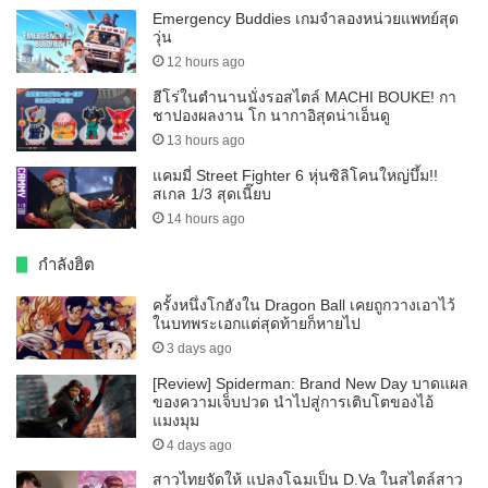
Emergency Buddies เกมจำลองหน่วยแพทย์สุด
วุ่น
12 hours ago
ฮีโร่ในตำนานนั่งรอสไตล์ MACHI BOUKE! กา
ชาปองผลงาน โก นากาอิสุดน่าเอ็นดู
13 hours ago
แคมมี่ Street Fighter 6 หุ่นซิลิโคนใหญ่บึ้ม!!
สเกล 1/3 สุดเนี๊ยบ
14 hours ago
กำลังฮิต
ครั้งหนึ่งโกฮังใน Dragon Ball เคยถูกวางเอาไว้
ในบทพระเอกแต่สุดท้ายก็หายไป
3 days ago
[Review] Spiderman: Brand New Day บาดแผล
ของความเจ็บปวด นำไปสู่การเติบโตของไอ้
แมงมุม
4 days ago
สาวไทยจัดให้ แปลงโฉมเป็น D.Va ในสไตล์สาว