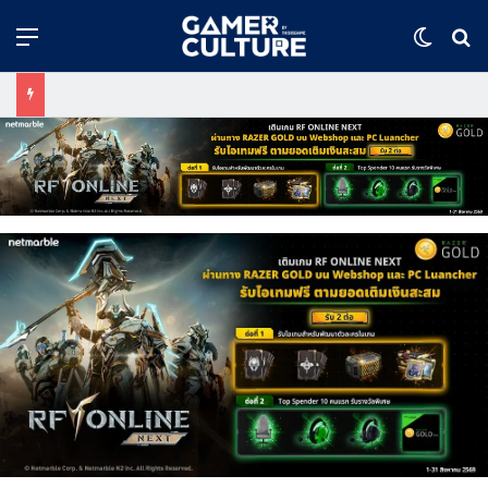
Menu
Switch
ค้