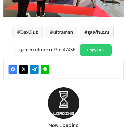
DexClub
ultraman
อุลตร้าแมน
Copy URL
Now Loading