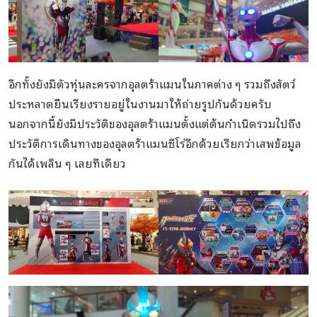
อีกทั้งยังมีตัวหุ่นละครจากอุลตร้าแมนในภาคต่าง ๆ รวมถึงสัตว์
ประหลาดยืนเรียงรายอยู่ในงานมาให้ถ่ายรูปกันด้วยครับ
นอกจากนี้ยังมีประวัติของอุลตร้าแมนตั้งแต่ต้นกำเนิดรวมไปถึง
ประวัติการเดินทางของอุลตร้าแมนซีโร่อีกด้วยเรียกว่าเสพข้อมูล
กันได้เพลิน ๆ เลยทีเดียว