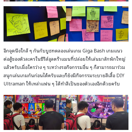
อีกจุดนึงใกล้ ๆ กันกับบูธทดลองเล่นเกม Giga Bash เกมแนว
ต่อสู้ของตัวละครในซีรีส์อุลตร้าแมนที่ปล่อยให้เล่นมาสักพักใหญ่
แล้วครับเผื่อใครว่าง ๆ ระหว่างรอกิจกรรมอื่น ๆ ก็สามารถมาร่วม
สนุกเล่นเกมกันก่อนได้ครับและก็ยังมีกิจกรรมระบายสีเสื้อ DIY
Ultraman ให้เหล่าแฟน ๆ ได้ทำสีเป็นของตัวเองอีกด้วยครับ