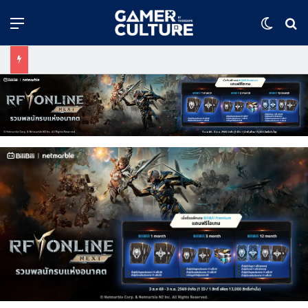
Menu
Switch
ค้