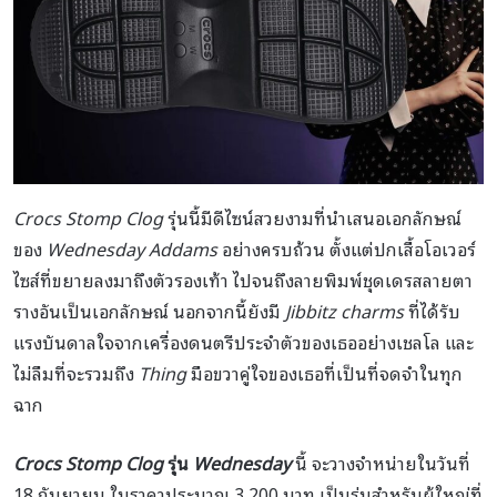
Crocs Stomp Clog
รุ่นนี้มีดีไซน์สวยงามที่นำเสนอเอกลักษณ์
ของ
Wednesday Addams
อย่างครบถ้วน ตั้งแต่ปกเสื้อโอเวอร์
ไซส์ที่ขยายลงมาถึงตัวรองเท้า ไปจนถึงลายพิมพ์ชุดเดรสลายตา
รางอันเป็นเอกลักษณ์ นอกจากนี้ยังมี
Jibbitz charms
ที่ได้รับ
แรงบันดาลใจจากเครื่องดนตรีประจำตัวของเธออย่างเชลโล และ
ไม่ลืมที่จะรวมถึง
Thing
มือขวาคู่ใจของเธอที่เป็นที่จดจำในทุก
ฉาก
Crocs Stomp Clog
รุ่น
Wednesday
นี้ จะวางจำหน่ายในวันที่
18 กันยายน ในราคาประมาณ 3,200 บาท เป็นรุ่นสำหรับผู้ใหญ่ที่