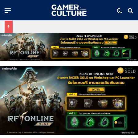
Menu
Switch
ค้