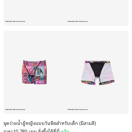
ชุดว่ายน้ำผู้หญิงแบบวันพีซสำหรับเด็ก (มีสามสี)
ราคา10,780 เยน สั่งซื้อได้ที่นี่
คลิก