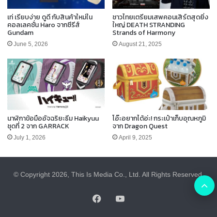
เท่ เรียบง่าย ดูดี กับสินค้าใหม่ใน
ชาวไทยเตรียมเสพคอนเสิร์ตสุดยิ่ง
คอลเลคชั่น Haro จากซีรีส์
ใหญ่ DEATH STRANDING
Gundam
Strands of Harmony
June 5, 2026
August 21, 2025
นาฬิกาข้อมืออัจฉริยะธีม Haikyuu
โอ๊ะอยากได้อ่ะ! กระเป๋าเก็บอุณหภูมิ
ชุดที่ 2 จาก GARRACK
จาก Dragon Quest
July 1, 2026
April 9, 2025
© Copyright 2026, This Is Media Co., Ltd. All Rights Reserved.
B
Facebook
YouTube
t