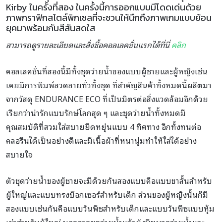
Kirby ในครั้งที่สอง ในครั้งนี้การออกแบบมีโดดเด่นด้วย
ภาพกราฟิกสไตล์พิกเซลที่จะชวนให้นึกถึงภาพเกมแบบย้อน
ยุคมาพร้อมกับสีสันสดใส
สามารถดูรายละเอียดและสั่งซื้อคอลเลคชั่นแรกได้ที่นี่
คลิก
คอลเลคชั่นที่สองนี้มีทั้งชุดว่ายน้ำของแบบผู้ชายและผู้หญิงเช่น
เคยมีการพิมพ์ลวดลายทั่วทั้งชุด ที่สำคัญสินค้าทั้งหมดนี้ผลิตมา
จากวัสดุ ENDURANCE ECO ที่เป็นมิตรต่อสิ่งแวดล้อมอีกด้วย
เรียกว่าน่ารักแบบรักษ์โลกสุด ๆ และชุดว่ายน้ำทั้งหมดมี
คุณสมบัติที่สวมใส่สบายยืดหยุ่นแบบ 4 ทิศทาง อีกทั้งทนต่อ
คลอรีนได้เป็นอย่างดีและมีเนื้อผ้าที่หนานุ่มทำให้ใส่ได้อย่าง
สบายใจ
ตัวชุดว่ายน้ำของผู้ชายจะมีด้วยกันสองแบบคือแบบขาสั้นสำหรับ
ผู้ใหญ่และแบบทรงบ๊อกเซอร์สำหรับเด็ก ส่วนของผู้หญิงนั้นก็มี
สองแบบเช่นกันคือแบบวันพีซสำหรับเด็กและแบบวันพีซแบบหุ้ม