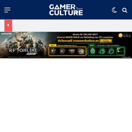
Menu
Switch
ค้