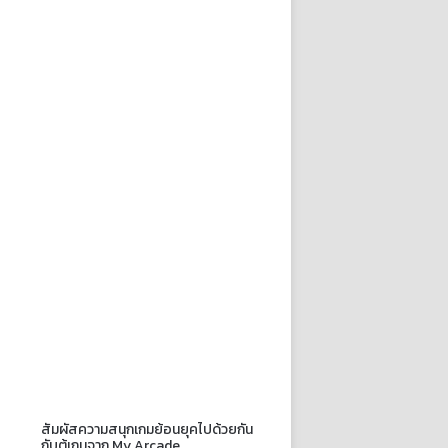
สัมผัสความสนุกเกมย้อนยุคไปด้วยกัน
กับตู้เกมจาก My Arcade