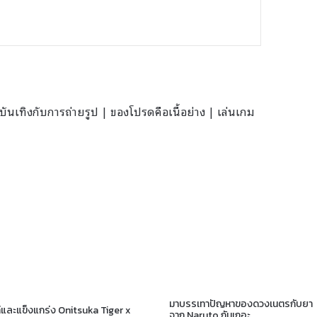
นเทิงกับการถ่ายรูป | ของโปรดคือเนื้อย่าง | เล่นเกม
มาบรรเทาปัญหาของดวงเนตรกับยา
ท่และแข็งแกร่ง Onitsuka Tiger x
จาก Naruto กันเถอะ