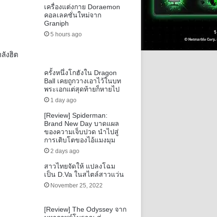
เครื่องแต่งกาย Doraemon
คอลเลคชั่นใหม่จาก
Graniph
5 hours ago
ลังฮิต
ครั้งหนึ่งโกฮังใน Dragon
Ball เคยถูกวางเอาไว้ในบท
พระเอกแต่สุดท้ายก็หายไป
1 day ago
[Review] Spiderman:
Brand New Day บาดแผล
ของความเจ็บปวด นำไปสู่
การเติบโตของไอ้แมงมุม
2 days ago
สาวไทยจัดให้ แปลงโฉม
เป็น D.Va ในสไตล์สาวแว่น
November 25, 2022
[Review] The Odyssey จาก