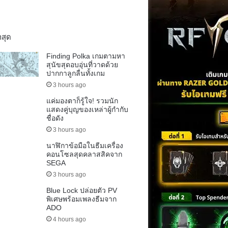
าสุด
Finding Polka เกมตามหา
สุนัขสุดอบอุ่นที่วาดด้วย
ปากกาลูกลื่นทั้งเกม
3 hours ago
แค่มองตาก็รู้ใจ! รวมนัก
แสดงคู่บุญของเหล่าผู้กำกับ
ชื่อดัง
3 hours ago
นาฬิกาข้อมือในธีมเครื่อง
คอนโซลสุดคลาสสิคจาก
SEGA
3 hours ago
Blue Lock ปล่อยตัว PV
พิเศษพร้อมเพลงธีมจาก
ADO
4 hours ago