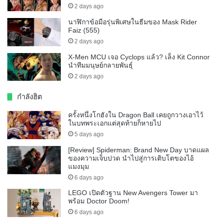
2 days ago
นาฬิกาข้อมือรุ่นพิเศษในธีมของ Mask Rider
Faiz (555)
2 days ago
X-Men MCU เจอ Cyclops แล้ว? เล็ง Kit Connor
นำทีมมนุษย์กลายพันธุ์
2 days ago
กำลังฮิต
ครั้งหนึ่งโกฮังใน Dragon Ball เคยถูกวางเอาไว้
ในบทพระเอกแต่สุดท้ายก็หายไป
5 days ago
[Review] Spiderman: Brand New Day บาดแผล
ของความเจ็บปวด นำไปสู่การเติบโตของไอ้
แมงมุม
6 days ago
LEGO เปิดตัวฐาน New Avengers Tower มา
พร้อม Doctor Doom!
6 days ago