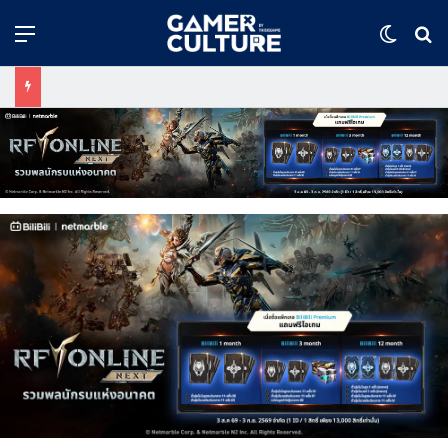
Menu
Switch
ค้