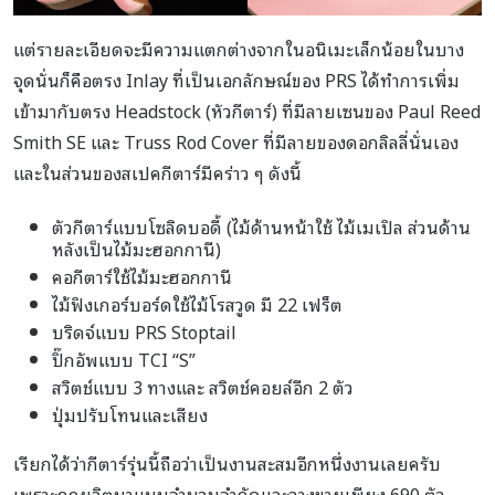
แต่รายละเอียดจะมีความแตกต่างจากในอนิเมะเล็กน้อยในบาง
จุดนั่นก็คือตรง Inlay ที่เป็นเอกลักษณ์ของ PRS ได้ทำการเพิ่ม
เข้ามากับตรง Headstock (หัวกีตาร์) ที่มีลายเซนของ Paul Reed
Smith SE และ Truss Rod Cover ที่มีลายของดอกลิลลี่นั่นเอง
และในส่วนของสเปคกีตาร์มีคร่าว ๆ ดังนี้
ตัวกีตาร์แบบโซลิดบอดี้ (ไม้ด้านหน้าใช้ ไม้เมเปิล ส่วนด้าน
หลังเป็นไม้มะฮอกกานี)
คอกีตาร์ใช้ไม้มะฮอกกานี
ไม้ฟิงเกอร์บอร์ดใช้ไม้โรสวูด มี 22 เฟร็ต
บริดจ์แบบ PRS Stoptail
ปิ๊กอัพแบบ TCI “S”
สวิตช์แบบ 3 ทางและ สวิตช์คอยล์อีก 2 ตัว
ปุ่มปรับโทนและเสียง
เรียกได้ว่ากีตาร์รุ่นนี้ถือว่าเป็นงานสะสมอีกหนึ่งงานเลยครับ
เพราะถูกผลิตมาแบบจำนวนจำกัดและวางขายเพียง 690 ตัว