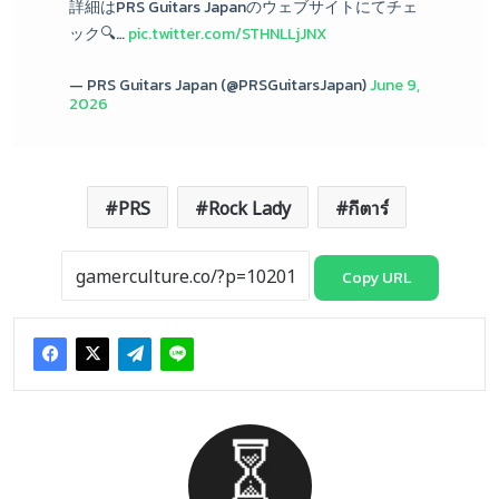
詳細はPRS Guitars Japanのウェブサイトにてチェ
ック🔍…
pic.twitter.com/STHNLLjJNX
— PRS Guitars Japan (@PRSGuitarsJapan)
June 9,
2026
PRS
Rock Lady
กีตาร์
Copy URL