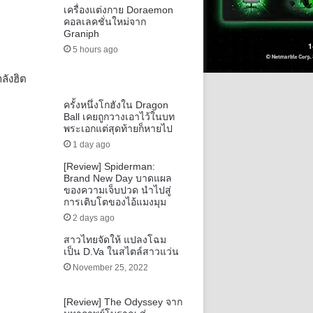
เครื่องแต่งกาย Doraemon
คอลเลคชั่นใหม่จาก
Graniph
5 hours ago
ลังฮิต
ครั้งหนึ่งโกฮังใน Dragon
Ball เคยถูกวางเอาไว้ในบท
พระเอกแต่สุดท้ายก็หายไป
1 day ago
[Review] Spiderman:
Brand New Day บาดแผล
ของความเจ็บปวด นำไปสู่
การเติบโตของไอ้แมงมุม
2 days ago
สาวไทยจัดให้ แปลงโฉม
เป็น D.Va ในสไตล์สาวแว่น
November 25, 2022
[Review] The Odyssey จาก