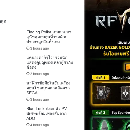
าสุด
Finding Polka เกมตามหา
สุนัขสุดอบอุ่นที่วาดด้วย
ปากกาลูกลื่นทั้งเกม
3 hours ago
แค่มองตาก็รู้ใจ! รวมนัก
แสดงคู่บุญของเหล่าผู้กำกับ
ชื่อดัง
3 hours ago
นาฬิกาข้อมือในธีมเครื่อง
คอนโซลสุดคลาสสิคจาก
SEGA
3 hours ago
Blue Lock ปล่อยตัว PV
พิเศษพร้อมเพลงธีมจาก
ADO
4 hours ago