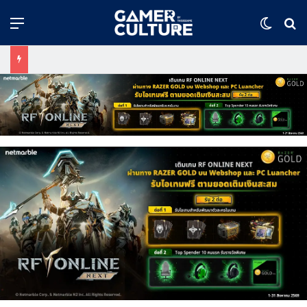
Menu
Switch
ค้