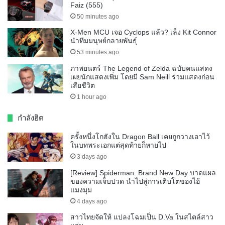
Faiz (555)
50 minutes ago
X-Men MCU เจอ Cyclops แล้ว? เล็ง Kit Connor
นำทีมมนุษย์กลายพันธุ์
53 minutes ago
ภาพยนตร์ The Legend of Zelda ฉบับคนแสดง
เผยนักแสดงเพิ่ม โดยมี Sam Neill ร่วมแสดงก่อน
เสียชีวิต
1 hour ago
กำลังฮิต
ครั้งหนึ่งโกฮังใน Dragon Ball เคยถูกวางเอาไว้
ในบทพระเอกแต่สุดท้ายก็หายไป
3 days ago
[Review] Spiderman: Brand New Day บาดแผล
ของความเจ็บปวด นำไปสู่การเติบโตของไอ้
แมงมุม
4 days ago
สาวไทยจัดให้ แปลงโฉมเป็น D.Va ในสไตล์สาว