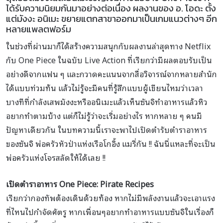
ได้รับความนิยมกันมาอย่างต่อเนื่อง ผลงานของ อ. โอดะ ตั้ง
แต่มังงะ อนิเมะ ขยายแตกสาขาออกมาเป็นเกมแนวต่างๆ อีก
หลายแพลตฟอร์ม
ในช่วงที่ผ่านมาก็ได้สร้างความสนุกกับผลงานล่าสุดทาง Netflix
กับ One Piece ในฉบับ Live Action ที่เรียกว่ามีผลตอบรับเป็น
อย่างดีจากแฟน ๆ และกวาดคะแนนจากสื่อวิจารณ์จากหลายสำนัก
ได้แบบท่วมท้น แล้วไม่รู้จะมีคนที่รู้สึกแบบผู้เขียนไหมว่าเวลา
บางทีที่กำลังเสพมังงะหรืออนิเมะแล้วเห็นซันจิทำอาหารแล้วหิว
อยากทำตามบ้าง แต่ก็ไม่รู้ว่าจะเริ่มอย่างไร หากหลาย ๆ คนมี
ปัญหาเดียวกัน ในบทความนี้เราจะพาไปเปิดตำรับตำราอาหาร
ของซันจิ พ่อครัวหัวป่าแห่งเรือโกอิ้ง แมรี่กัน !! ฉันนี่แหละที่จะเป็น
พ่อครัวแห่งโจรสลัดให้ได้เลย !!
เปิดตำราอาหาร One Piece: Pirate Recipes
เรียกว่ากองทัพต้องเดินด้วยท้อง หากไม่มีพลังงานแล้วจะเอาแรง
ที่ไหนไปกำจัดศัตรู หากเพื่อนๆอยากทำอาหารแบบซันจิในเรื่องก็