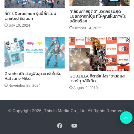
“กล้องถ่ายอดีต” นวัตกรรมสุด
กีต้าร์ Doraemon รุ่นปีลึกแบบ
แปลกจากญี่ปุ่น ที่ให้คุณเห็นภาพใน
Limited Edition
อดีตจริงๆ
July 10, 2024
October 14, 2025
Grapht เปิดตัวหูฟังสุดน่ารักในธีม
GODZILLA กีตาร์แห่งราชามอนส
Hatsune Miku
เตอร์สุดลิมิเต็ด
November 29, 2024
August 9, 2019
© Copyright 2026, This Is Media Co., Ltd. All Rights Reserved.
B
Facebook
YouTube
t