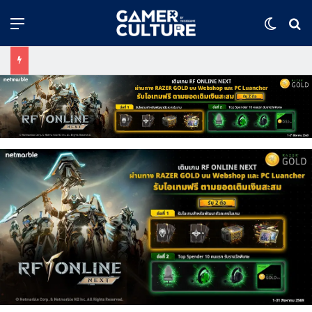
Menu
Switch
ค้