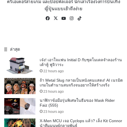
ครีเอเตอร์สายเกม และป๊อปคัลเจอร์ นักเล่าเรื่องวงการบันเทิง
ญี่ปุ่นแบบเข้าถึงง่าย
Facebook
X
YouTube
Instagram
TikTok
ล่าสุด
เจ๋ง! เอาใจแฟน Initial D กับชุดโมเดลจำลองร้าน
เต้าหู้ ฟูจิวาระ
22 hours ago
ถ้า Metal Slug กลายเป็นหนังคนแสดง! AI เนรมิต
เกมในตำนานสมจริงจนอยากให้สร้างจริง
23 hours ago
นาฬิกาข้อมือรุ่นพิเศษในธีมของ Mask Rider
Faiz (555)
23 hours ago
X-Men MCU เจอ Cyclops แล้ว? เล็ง Kit Connor
นำทีมมนุษย์กลายพันธุ์