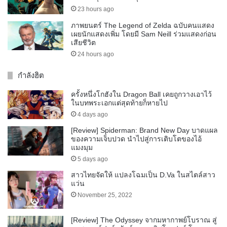
23 hours ago
ภาพยนตร์ The Legend of Zelda ฉบับคนแสดง
เผยนักแสดงเพิ่ม โดยมี Sam Neill ร่วมแสดงก่อน
เสียชีวิต
24 hours ago
กำลังฮิต
ครั้งหนึ่งโกฮังใน Dragon Ball เคยถูกวางเอาไว้
ในบทพระเอกแต่สุดท้ายก็หายไป
4 days ago
[Review] Spiderman: Brand New Day บาดแผล
ของความเจ็บปวด นำไปสู่การเติบโตของไอ้
แมงมุม
5 days ago
สาวไทยจัดให้ แปลงโฉมเป็น D.Va ในสไตล์สาว
แว่น
November 25, 2022
[Review] The Odyssey จากมหากาพย์โบราณ สู่