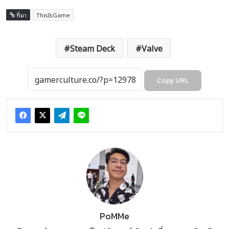
ที่มา
ThisIsGame
Steam Deck
Valve
Copy URL
PoMMe