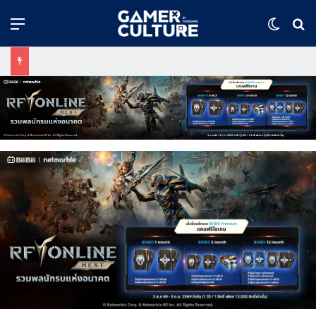
Menu
Switch
ค้