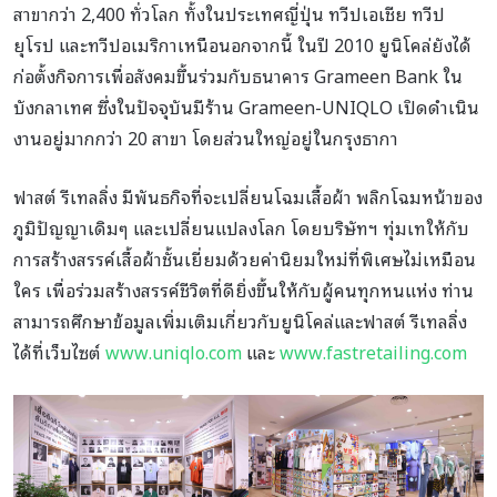
สาขากว่า 2,400 ทั่วโลก ทั้งในประเทศญี่ปุ่น ทวีปเอเชีย ทวีป
ยุโรป และทวีปอเมริกาเหนือนอกจากนี้ ในปี 2010 ยูนิโคล่ยังได้
ก่อตั้งกิจการเพื่อสังคมขึ้นร่วมกับธนาคาร Grameen Bank ใน
บังกลาเทศ ซึ่งในปัจจุบันมีร้าน Grameen-UNIQLO เปิดดำเนิน
งานอยู่มากกว่า 20 สาขา โดยส่วนใหญ่อยู่ในกรุงธากา
ฟาสต์ รีเทลลิ่ง มีพันธกิจที่จะเปลี่ยนโฉมเสื้อผ้า พลิกโฉมหน้าของ
ภูมิปัญญาเดิมๆ และเปลี่ยนแปลงโลก โดยบริษัทฯ ทุ่มเทให้กับ
การสร้างสรรค์เสื้อผ้าชั้นเยี่ยมด้วยค่านิยมใหม่ที่พิเศษไม่เหมือน
ใคร เพื่อร่วมสร้างสรรค์ชีวิตที่ดียิ่งขึ้นให้กับผู้คนทุกหนแห่ง ท่าน
สามารถศึกษาข้อมูลเพิ่มเติมเกี่ยวกับยูนิโคล่และฟาสต์ รีเทลลิ่ง
ได้ที่เว็บไซต์
www.uniqlo.com
และ
www.fastretailing.com