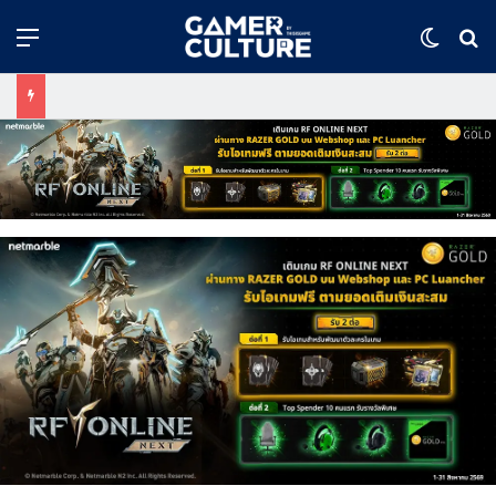
Menu
Switch
ค้