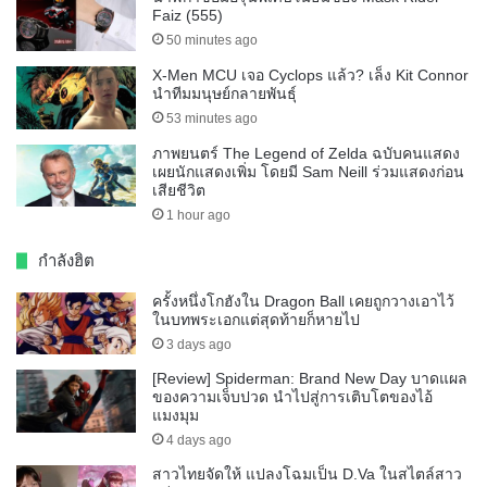
Faiz (555)
50 minutes ago
X-Men MCU เจอ Cyclops แล้ว? เล็ง Kit Connor
นำทีมมนุษย์กลายพันธุ์
53 minutes ago
ภาพยนตร์ The Legend of Zelda ฉบับคนแสดง
เผยนักแสดงเพิ่ม โดยมี Sam Neill ร่วมแสดงก่อน
เสียชีวิต
1 hour ago
กำลังฮิต
ครั้งหนึ่งโกฮังใน Dragon Ball เคยถูกวางเอาไว้
ในบทพระเอกแต่สุดท้ายก็หายไป
3 days ago
[Review] Spiderman: Brand New Day บาดแผล
ของความเจ็บปวด นำไปสู่การเติบโตของไอ้
แมงมุม
4 days ago
สาวไทยจัดให้ แปลงโฉมเป็น D.Va ในสไตล์สาว