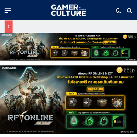
Menu
Switch
ค้