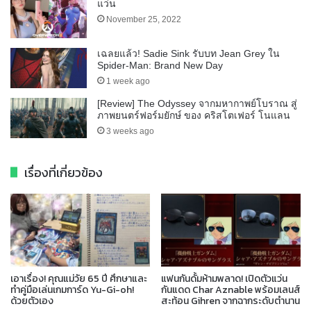
แว่น
November 25, 2022
เฉลยแล้ว! Sadie Sink รับบท Jean Grey ใน
Spider-Man: Brand New Day
1 week ago
[Review] The Odyssey จากมหากาพย์โบราณ สู่
ภาพยนตร์ฟอร์มยักษ์ ของ คริสโตเฟอร์ โนแลน
3 weeks ago
เรื่องที่เกี่ยวข้อง
เอาเรื่อง! คุณแม่วัย 65 ปี ศึกษาและ
แฟนกันดั้มห้ามพลาด! เปิดตัวแว่น
ทำคู่มือเล่นเกมการ์ด Yu-Gi-oh!
กันแดด Char Aznable พร้อมเลนส์
ด้วยตัวเอง
สะท้อน Gihren จากฉากระดับตำนาน