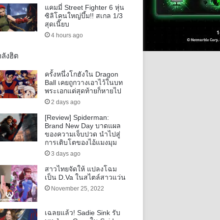
แคมมี่ Street Fighter 6 หุ่น
ซิลิโคนใหญ่บึ้ม!! สเกล 1/3
สุดเนี๊ยบ
4 hours ago
ลังฮิต
ครั้งหนึ่งโกฮังใน Dragon
Ball เคยถูกวางเอาไว้ในบท
พระเอกแต่สุดท้ายก็หายไป
2 days ago
[Review] Spiderman:
Brand New Day บาดแผล
ของความเจ็บปวด นำไปสู่
การเติบโตของไอ้แมงมุม
3 days ago
สาวไทยจัดให้ แปลงโฉม
เป็น D.Va ในสไตล์สาวแว่น
November 25, 2022
เฉลยแล้ว! Sadie Sink รับ