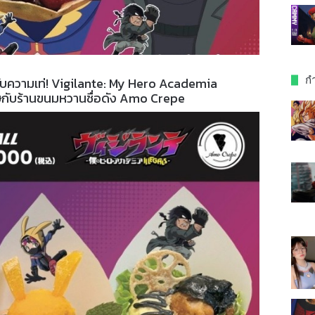
กำ
ับความเท่! Vigilante: My Hero Academia
ษกับร้านขนมหวานชื่อดัง Amo Crepe