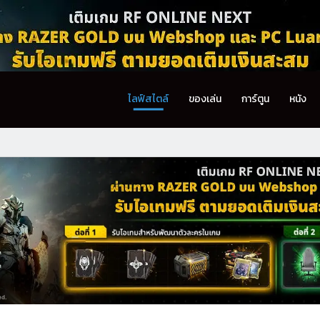
ไลฟ์สไตล์
ของเล่น
การ์ตูน
หนัง