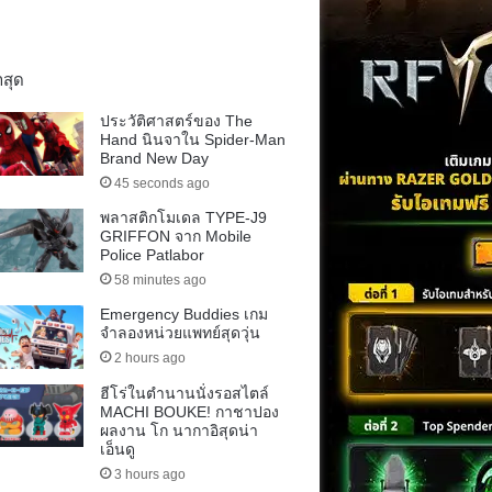
าสุด
ประวัติศาสตร์ของ The
Hand นินจาใน Spider-Man
Brand New Day
45 seconds ago
พลาสติกโมเดล TYPE-J9
GRIFFON จาก Mobile
Police Patlabor
58 minutes ago
Emergency Buddies เกม
จำลองหน่วยแพทย์สุดวุ่น
2 hours ago
ฮีโร่ในตำนานนั่งรอสไตล์
MACHI BOUKE! กาชาปอง
ผลงาน โก นากาอิสุดน่า
เอ็นดู
3 hours ago