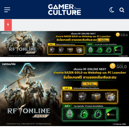
Menu
Switch
ค้