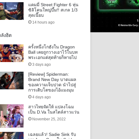
แคมมี่ Street Fighter 6 หุ่น
ซิลิโคนใหญ่บึ้ม!! สเกล 1/3
สุดเนี๊ยบ
14 hours ago
ลังฮิต
ครั้งหนึ่งโกฮังใน Dragon
Ball เคยถูกวางเอาไว้ในบท
พระเอกแต่สุดท้ายก็หายไป
3 days ago
[Review] Spiderman:
Brand New Day บาดแผล
ของความเจ็บปวด นำไปสู่
การเติบโตของไอ้แมงมุม
4 days ago
สาวไทยจัดให้ แปลงโฉม
เป็น D.Va ในสไตล์สาวแว่น
November 25, 2022
เฉลยแล้ว! Sadie Sink รับ