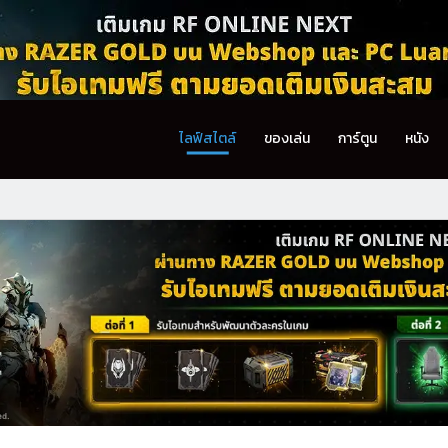
ไลฟ์สไตล์
ของเล่น
การ์ตูน
หนัง