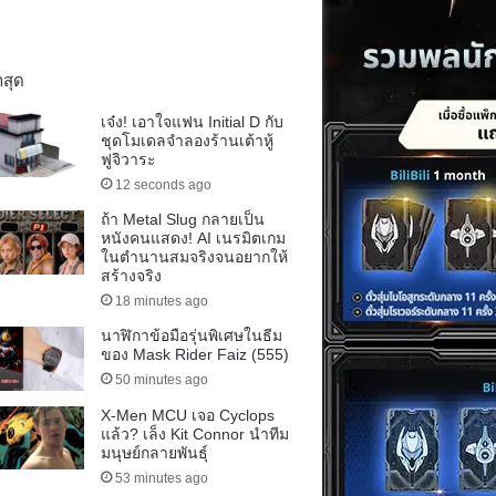
าสุด
เจ๋ง! เอาใจแฟน Initial D กับ
ชุดโมเดลจำลองร้านเต้าหู้
ฟูจิวาระ
12 seconds ago
ถ้า Metal Slug กลายเป็น
หนังคนแสดง! AI เนรมิตเกม
ในตำนานสมจริงจนอยากให้
สร้างจริง
18 minutes ago
นาฬิกาข้อมือรุ่นพิเศษในธีม
ของ Mask Rider Faiz (555)
50 minutes ago
X-Men MCU เจอ Cyclops
แล้ว? เล็ง Kit Connor นำทีม
มนุษย์กลายพันธุ์
53 minutes ago