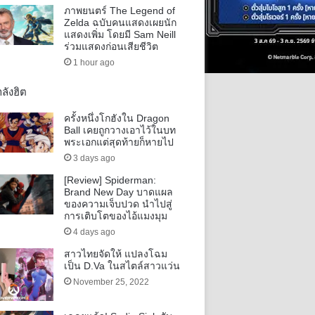
ภาพยนตร์ The Legend of
Zelda ฉบับคนแสดงเผยนัก
แสดงเพิ่ม โดยมี Sam Neill
ร่วมแสดงก่อนเสียชีวิต
1 hour ago
ลังฮิต
ครั้งหนึ่งโกฮังใน Dragon
Ball เคยถูกวางเอาไว้ในบท
พระเอกแต่สุดท้ายก็หายไป
3 days ago
[Review] Spiderman:
Brand New Day บาดแผล
ของความเจ็บปวด นำไปสู่
การเติบโตของไอ้แมงมุม
4 days ago
สาวไทยจัดให้ แปลงโฉม
เป็น D.Va ในสไตล์สาวแว่น
November 25, 2022