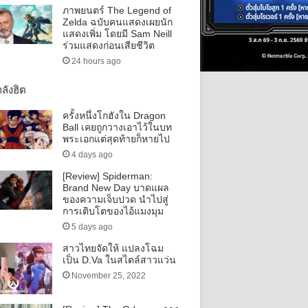
ภาพยนตร์ The Legend of
Zelda ฉบับคนแสดงเผยนัก
แสดงเพิ่ม โดยมี Sam Neill
ร่วมแสดงก่อนเสียชีวิต
24 hours ago
ลังฮิต
ครั้งหนึ่งโกฮังใน Dragon
Ball เคยถูกวางเอาไว้ในบท
พระเอกแต่สุดท้ายก็หายไป
4 days ago
[Review] Spiderman:
Brand New Day บาดแผล
ของความเจ็บปวด นำไปสู่
การเติบโตของไอ้แมงมุม
5 days ago
สาวไทยจัดให้ แปลงโฉม
เป็น D.Va ในสไตล์สาวแว่น
November 25, 2022