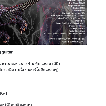
 guitar
ลีนหวาน ตอบสนองย่าน ทุ้ม แหลม ได้ดี)
สียงจะมีความใส ปนฮาร์โมนิคแหลมๆ)
 MG-T
er ให้โทนเสียงหนา)