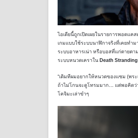
ไอเดียนี้ถูกเปิดเผยในรายการพอดแค
เกมแบบใช้ระบบนาฬิกาจริงที่เคยทำมา
ระบบอาหารเน่า หรือบอสที่แก่ตายตามเว
ระบบหนวดเคราใน
Death Stranding
“เดิมทีผมอยากให้หนวดของแซม (พระเ
ถ้าไม่โกนจะดูโทรมมาก… แต่พอคิดว
โคจิมะเล่าขำๆ