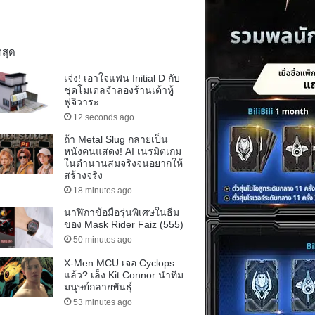
าสุด
เจ๋ง! เอาใจแฟน Initial D กับ
ชุดโมเดลจำลองร้านเต้าหู้
ฟูจิวาระ
12 seconds ago
ถ้า Metal Slug กลายเป็น
หนังคนแสดง! AI เนรมิตเกม
ในตำนานสมจริงจนอยากให้
สร้างจริง
18 minutes ago
นาฬิกาข้อมือรุ่นพิเศษในธีม
ของ Mask Rider Faiz (555)
50 minutes ago
X-Men MCU เจอ Cyclops
แล้ว? เล็ง Kit Connor นำทีม
มนุษย์กลายพันธุ์
53 minutes ago