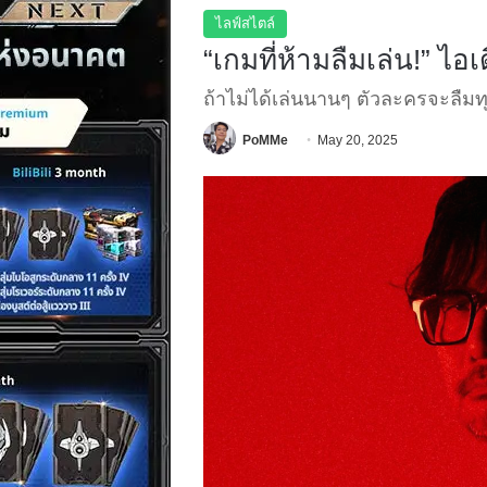
ไลฟ์สไตล์
“เกมที่ห้ามลืมเล่น!” ไ
ถ้าไม่ได้เล่นนานๆ ตัวละครจะลืมทุก
PoMMe
May 20, 2025