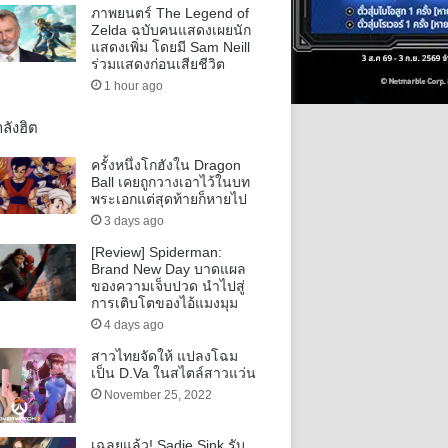
ภาพยนตร์ The Legend of
Zelda ฉบับคนแสดงเผยนัก
แสดงเพิ่ม โดยมี Sam Neill
ร่วมแสดงก่อนเสียชีวิต
1 hour ago
ลังฮิต
ครั้งหนึ่งโกฮังใน Dragon
Ball เคยถูกวางเอาไว้ในบท
พระเอกแต่สุดท้ายก็หายไป
3 days ago
[Review] Spiderman:
Brand New Day บาดแผล
ของความเจ็บปวด นำไปสู่
การเติบโตของไอ้แมงมุม
4 days ago
สาวไทยจัดให้ แปลงโฉม
เป็น D.Va ในสไตล์สาวแว่น
November 25, 2022
เฉลยแล้ว! Sadie Sink รับ