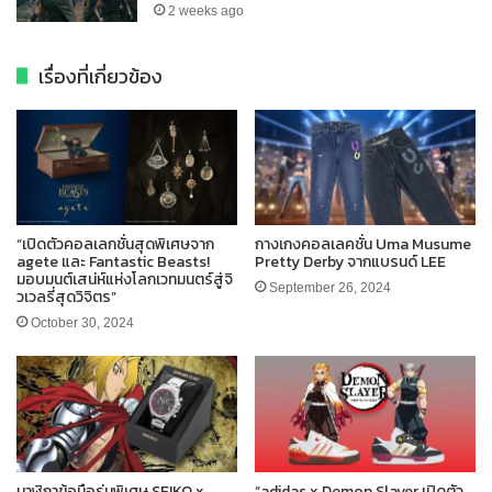
2 weeks ago
เรื่องที่เกี่ยวข้อง
“เปิดตัวคอลเลกชั่นสุดพิเศษจาก
กางเกงคอลเลคชั่น Uma Musume
agete และ Fantastic Beasts!
Pretty Derby จากแบรนด์ LEE
มอบมนต์เสน่ห์แห่งโลกเวทมนตร์สู่จิ
September 26, 2024
วเวลรี่สุดวิจิตร”
October 30, 2024
นาฬิกาข้อมือรุ่นพิเศษ SEIKO x
“adidas x Demon Slayer เปิดตัว