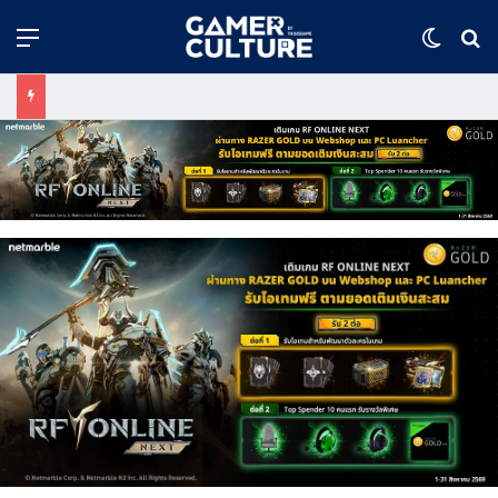
Menu
Switch
ค้