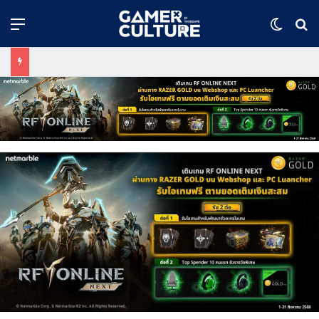
Menu
Switch
ค้