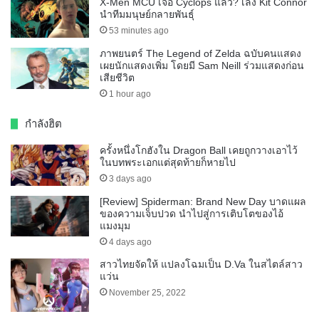
X-Men MCU เจอ Cyclops แล้ว? เล็ง Kit Connor
นำทีมมนุษย์กลายพันธุ์
53 minutes ago
ภาพยนตร์ The Legend of Zelda ฉบับคนแสดง
เผยนักแสดงเพิ่ม โดยมี Sam Neill ร่วมแสดงก่อน
เสียชีวิต
1 hour ago
กำลังฮิต
ครั้งหนึ่งโกฮังใน Dragon Ball เคยถูกวางเอาไว้
ในบทพระเอกแต่สุดท้ายก็หายไป
3 days ago
[Review] Spiderman: Brand New Day บาดแผล
ของความเจ็บปวด นำไปสู่การเติบโตของไอ้
แมงมุม
4 days ago
สาวไทยจัดให้ แปลงโฉมเป็น D.Va ในสไตล์สาว
แว่น
November 25, 2022