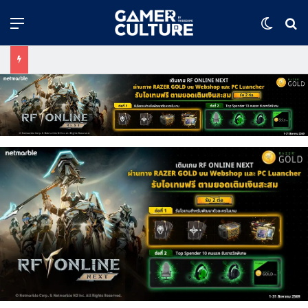
Menu
Switch
ค้