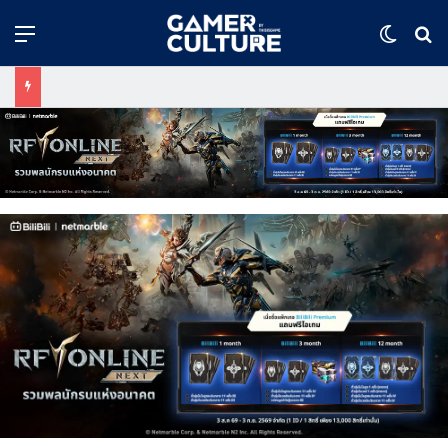
Menu
Switch
ค้