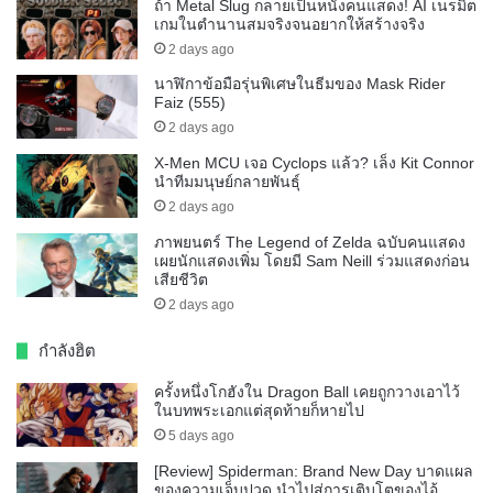
ถ้า Metal Slug กลายเป็นหนังคนแสดง! AI เนรมิต
เกมในตำนานสมจริงจนอยากให้สร้างจริง
2 days ago
นาฬิกาข้อมือรุ่นพิเศษในธีมของ Mask Rider
Faiz (555)
2 days ago
X-Men MCU เจอ Cyclops แล้ว? เล็ง Kit Connor
นำทีมมนุษย์กลายพันธุ์
2 days ago
ภาพยนตร์ The Legend of Zelda ฉบับคนแสดง
เผยนักแสดงเพิ่ม โดยมี Sam Neill ร่วมแสดงก่อน
เสียชีวิต
2 days ago
กำลังฮิต
ครั้งหนึ่งโกฮังใน Dragon Ball เคยถูกวางเอาไว้
ในบทพระเอกแต่สุดท้ายก็หายไป
5 days ago
[Review] Spiderman: Brand New Day บาดแผล
ของความเจ็บปวด นำไปสู่การเติบโตของไอ้