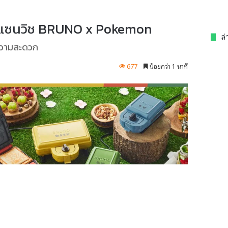
ทำแซนวิช BRUNO x Pokemon
ล่
่ความสะดวก
677
น้อยกว่า 1 นาที