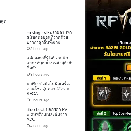
าสุด
Finding Polka เกมตามหา
สุนัขสุดอบอุ่นที่วาดด้วย
ปากกาลูกลื่นทั้งเกม
3 hours ago
แค่มองตาก็รู้ใจ! รวมนัก
แสดงคู่บุญของเหล่าผู้กำกับ
ชื่อดัง
3 hours ago
นาฬิกาข้อมือในธีมเครื่อง
คอนโซลสุดคลาสสิคจาก
SEGA
3 hours ago
Blue Lock ปล่อยตัว PV
พิเศษพร้อมเพลงธีมจาก
ADO
4 hours ago