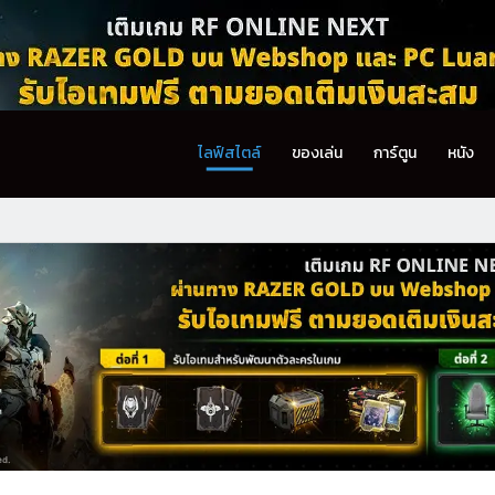
ไลฟ์สไตล์
ของเล่น
การ์ตูน
หนัง