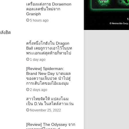
เครื่องแต่งกาย Doraemon
คอลเลคชั่นใหม่จาก
Graniph
5 hours ago
ลังฮิต
ครั้งหนึ่งโกฮังใน Dragon
Ball เคยถูกวางเอาไว้ในบท
พระเอกแต่สุดท้ายก็หายไป
1 day ago
[Review] Spiderman:
Brand New Day บาดแผล
ของความเจ็บปวด นำไปสู่
การเติบโตของไอ้แมงมุม
2 days ago
สาวไทยจัดให้ แปลงโฉม
เป็น D.Va ในสไตล์สาวแว่น
November 25, 2022
[Review] The Odyssey จาก