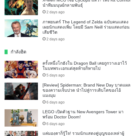
X-Men MCU เจอ Cyclops แล้ว? เล็ง Kit Connor
นำทีมมนุษย์กลายพันธุ์
2 days ago
ภาพยนตร์ The Legend of Zelda ฉบับคนแสดง
เผยนักแสดงเพิ่ม โดยมี Sam Neill ร่วมแสดงก่อน
เสียชีวิต
2 days ago
กำลังฮิต
ครั้งหนึ่งโกฮังใน Dragon Ball เคยถูกวางเอาไว้
ในบทพระเอกแต่สุดท้ายก็หายไป
5 days ago
[Review] Spiderman: Brand New Day บาดแผล
ของความเจ็บปวด นำไปสู่การเติบโตของไอ้
แมงมุม
6 days ago
LEGO เปิดตัวฐาน New Avengers Tower มา
พร้อม Doctor Doom!
6 days ago
แค่มองตาก็รู้ใจ! รวมนักแสดงคู่บุญของเหล่าผู้