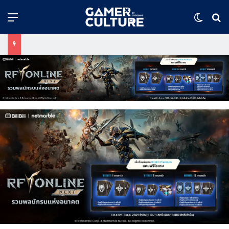
Menu
Switch
ค้