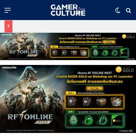
Menu
Switch
ค้