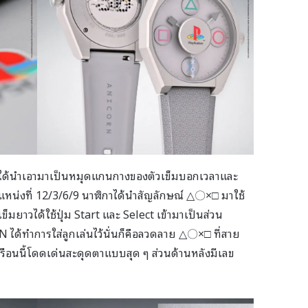
 CD ได้นำเอามาเป็นหมุดแกนกางของตัวเข็มบอกเวลาและ
แหน่งที่ 12/3/6/9 นาฬิกาได้นำสัญลักษณ์ △〇×□ มาใช้
เข็มยาวได้ใช้ปุ่ม Start และ Select เข้ามาเป็นส่วน
 ได้ทำการใส่ลูกเล่นไว้นั่นก็คือลวดลาย △〇×□ ที่สาย
ือนนี้โดดเด่นสะดุดตาแบบสุด ๆ ส่วนด้านหลังมีเลข