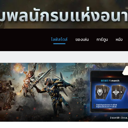
ไลฟ์สไตล์
ของเล่น
การ์ตูน
หนัง