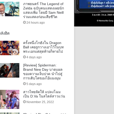
ภาพยนตร์ The Legend of
Zelda ฉบับคนแสดงเผยนัก
แสดงเพิ่ม โดยมี Sam Neill
ร่วมแสดงก่อนเสียชีวิต
24 hours ago
ลังฮิต
ครั้งหนึ่งโกฮังใน Dragon
Ball เคยถูกวางเอาไว้ในบท
พระเอกแต่สุดท้ายก็หายไป
4 days ago
[Review] Spiderman:
Brand New Day บาดแผล
ของความเจ็บปวด นำไปสู่
การเติบโตของไอ้แมงมุม
5 days ago
สาวไทยจัดให้ แปลงโฉม
เป็น D.Va ในสไตล์สาวแว่น
November 25, 2022