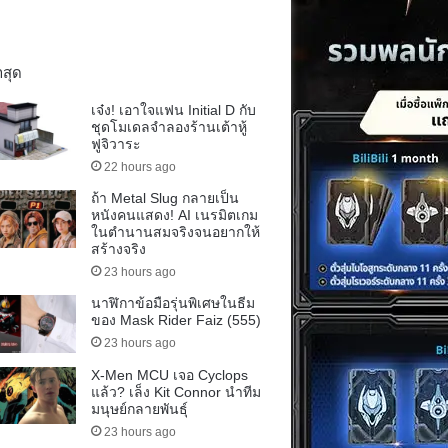
าสุด
เจ๋ง! เอาใจแฟน Initial D กับ
ชุดโมเดลจำลองร้านเต้าหู้
ฟูจิวาระ
22 hours ago
ถ้า Metal Slug กลายเป็น
หนังคนแสดง! AI เนรมิตเกม
ในตำนานสมจริงจนอยากให้
สร้างจริง
23 hours ago
นาฬิกาข้อมือรุ่นพิเศษในธีม
ของ Mask Rider Faiz (555)
23 hours ago
X-Men MCU เจอ Cyclops
แล้ว? เล็ง Kit Connor นำทีม
มนุษย์กลายพันธุ์
23 hours ago