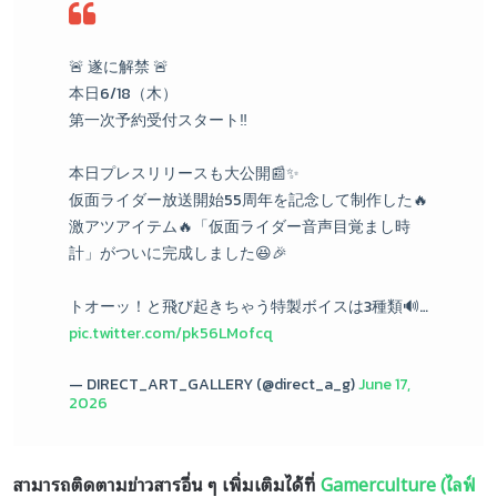
🚨 遂に解禁 🚨
本日6/18（木）
第一次予約受付スタート‼️
本日プレスリリースも大公開📰✨
仮面ライダー放送開始55周年を記念して制作した🔥
激アツアイテム🔥「仮面ライダー音声目覚まし時
計」がついに完成しました😆🎉
トオーッ！と飛び起きちゃう特製ボイスは3種類🔊…
pic.twitter.com/pk56LMofcq
— DIRECT_ART_GALLERY (@direct_a_g)
June 17,
2026
สามารถติดตามข่าวสารอื่น ๆ เพิ่มเติมได้ที่
Gamerculture (ไลฟ์