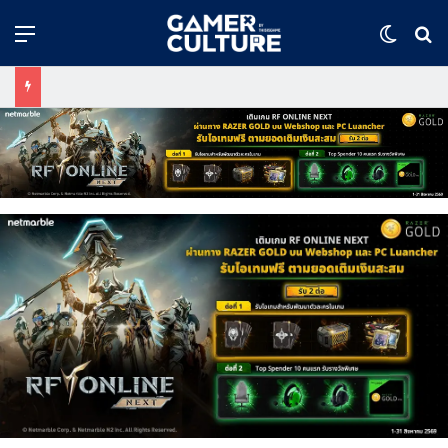
Menu
Switch
ค้