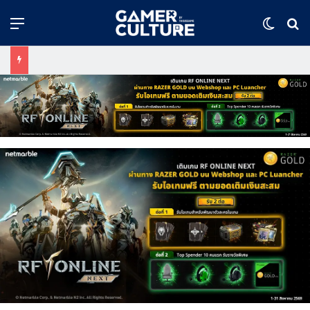
Menu
Switch
ค้