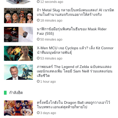
12 seconds ago
ถ้า Metal Slug กลายเป็นหนังคนแสดง! AI เนรมิต
เกมในตำนานสมจริงจนอยากให้สร้างจริง
18 minutes ago
นาฬิกาข้อมือรุ่นพิเศษในธีมของ Mask Rider
Faiz (555)
50 minutes ago
X-Men MCU เจอ Cyclops แล้ว? เล็ง Kit Connor
นำทีมมนุษย์กลายพันธุ์
53 minutes ago
ภาพยนตร์ The Legend of Zelda ฉบับคนแสดง
เผยนักแสดงเพิ่ม โดยมี Sam Neill ร่วมแสดงก่อน
เสียชีวิต
1 hour ago
กำลังฮิต
ครั้งหนึ่งโกฮังใน Dragon Ball เคยถูกวางเอาไว้
ในบทพระเอกแต่สุดท้ายก็หายไป
3 days ago