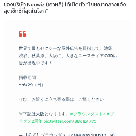
ของบริษัท Neowiz (เกาหลี) ได้เปิดตัว “โฆษณากลางแจ้ง
สุดเซ็กซี่ที่สุดในโลก”
世界で最もセクシーな屋外広告を目指して、池袋、
渋谷、秋葉原、大阪に、大きなユースティアの3D広
告が出現中です！！
掲載期間
〜6/29（日）
ぜひ、お近くに立ち寄る際は、ご覧ください！
※下記は大阪となります。
#ブラウンダスト2
#ブ
ラダス2周年
pic.twitter.com/BBo1LVlF75
— 【公式】ブラウンダスト2 (@BROWNDUST2_JP)