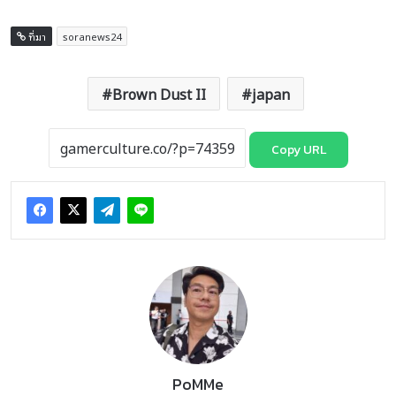
ที่มา
soranews24
Brown Dust II
japan
Copy URL
PoMMe