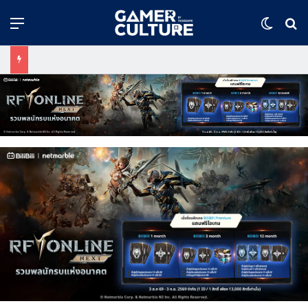
Menu
Switch
ค้