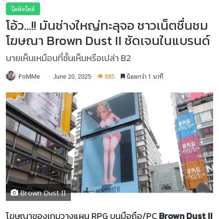
ไลฟ์สไตล์
โอ้ว…!! มันช่างใหญ่ทะลุจอ ชาวเน็ตชื่นชม
โฆษณา Brown Dust II ชัดเจนในแบรนด์
นายเห็นเหมือนที่ชั้นเห็นหรือเปล่า B2
PoMMe
885
น้อยกว่า 1 นาที
June 20, 2025
Brown Dust II
โฆษณาของเกมวางแผน RPG บนมือถือ/PC
Brown Dust II