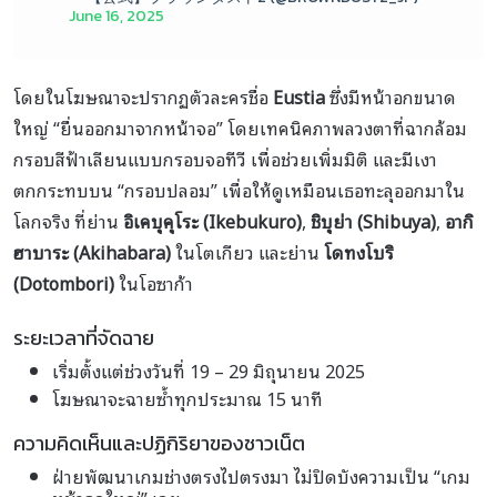
June 16, 2025
โดยในโฆษณาจะปรากฏตัวละครชื่อ
Eustia
ซึ่งมีหน้าอกขนาด
ใหญ่ “ยื่นออกมาจากหน้าจอ” โดยเทคนิคภาพลวงตาที่ฉากล้อม
กรอบสีฟ้าเลียนแบบกรอบจอทีวี เพื่อช่วยเพิ่มมิติ และมีเงา
ตกกระทบบน “กรอบปลอม” เพื่อให้ดูเหมือนเธอทะลุออกมาใน
โลกจริง ที่ย่าน
อิเคบุคุโระ (Ikebukuro)
,
ชิบุย่า (Shibuya)
,
อากิ
ฮาบาระ (Akihabara)
ในโตเกียว และย่าน
โดทงโบริ
(Dotombori)
ในโอซาก้า
ระยะเวลาที่จัดฉาย
เริ่มตั้งแต่ช่วงวันที่ 19 – 29 มิถุนายน 2025
โฆษณาจะฉายซ้ำทุกประมาณ 15 นาที
ความคิดเห็นและปฏิกิริยาของชาวเน็ต
ฝ่ายพัฒนาเกมช่างตรงไปตรงมา ไม่ปิดบังความเป็น “เกม