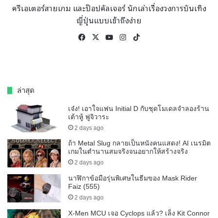
ครีเอเตอร์สายเกม และป๊อปคัลเจอร์ นักเล่าเรื่องวงการบันเทิง
ญี่ปุ่นแบบเข้าถึงง่าย
Facebook
X
YouTube
Instagram
TikTok
ล่าสุด
เจ๋ง! เอาใจแฟน Initial D กับชุดโมเดลจำลองร้าน
เต้าหู้ ฟูจิวาระ
2 days ago
ถ้า Metal Slug กลายเป็นหนังคนแสดง! AI เนรมิต
เกมในตำนานสมจริงจนอยากให้สร้างจริง
2 days ago
นาฬิกาข้อมือรุ่นพิเศษในธีมของ Mask Rider
Faiz (555)
2 days ago
X-Men MCU เจอ Cyclops แล้ว? เล็ง Kit Connor