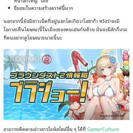
หน้าอกใหญ่” เลย
ชื่นชมในความสร้างสรรค์นี้มาก
นอกจากนี้ยังมีชาวเน็ตที่อยู่นอกโตเกียว/โอซาก้า หวังว่าจะมี
โอกาสเห็นโฆษณานี้ในเมืองของตนเช่นกันด้วย มันจะมีสักกี่เกม
ที่คนอยากดูโฆษณาขนาดนี้นะ
สามารถติดตามข่าวสารไลฟ์สไตล์อื่น ๆ ได้ที่
GamerCulture