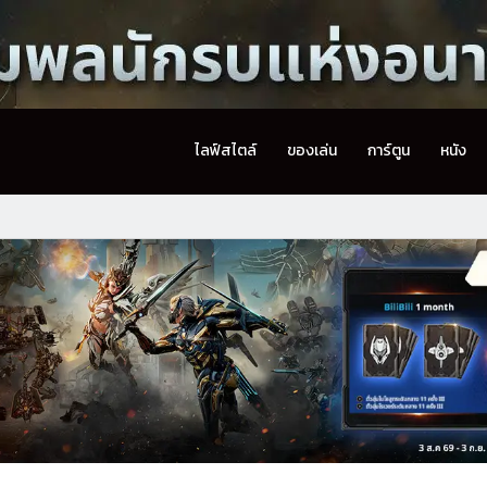
ไลฟ์สไตล์
ของเล่น
การ์ตูน
หนัง