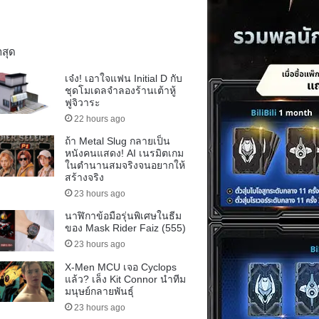
าสุด
เจ๋ง! เอาใจแฟน Initial D กับ
ชุดโมเดลจำลองร้านเต้าหู้
ฟูจิวาระ
22 hours ago
ถ้า Metal Slug กลายเป็น
หนังคนแสดง! AI เนรมิตเกม
ในตำนานสมจริงจนอยากให้
สร้างจริง
23 hours ago
นาฬิกาข้อมือรุ่นพิเศษในธีม
ของ Mask Rider Faiz (555)
23 hours ago
X-Men MCU เจอ Cyclops
แล้ว? เล็ง Kit Connor นำทีม
มนุษย์กลายพันธุ์
23 hours ago