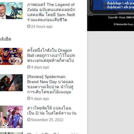
ภาพยนตร์ The Legend of
Zelda ฉบับคนแสดงเผยนัก
แสดงเพิ่ม โดยมี Sam Neill
ร่วมแสดงก่อนเสียชีวิต
24 hours ago
ลังฮิต
ครั้งหนึ่งโกฮังใน Dragon
Ball เคยถูกวางเอาไว้ในบท
พระเอกแต่สุดท้ายก็หายไป
4 days ago
[Review] Spiderman:
Brand New Day บาดแผล
ของความเจ็บปวด นำไปสู่
การเติบโตของไอ้แมงมุม
5 days ago
สาวไทยจัดให้ แปลงโฉม
เป็น D.Va ในสไตล์สาวแว่น
November 25, 2022