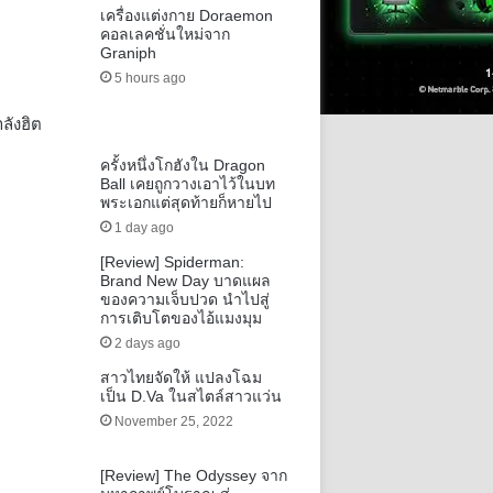
เครื่องแต่งกาย Doraemon
คอลเลคชั่นใหม่จาก
Graniph
5 hours ago
ลังฮิต
ครั้งหนึ่งโกฮังใน Dragon
Ball เคยถูกวางเอาไว้ในบท
พระเอกแต่สุดท้ายก็หายไป
1 day ago
[Review] Spiderman:
Brand New Day บาดแผล
ของความเจ็บปวด นำไปสู่
การเติบโตของไอ้แมงมุม
2 days ago
สาวไทยจัดให้ แปลงโฉม
เป็น D.Va ในสไตล์สาวแว่น
November 25, 2022
[Review] The Odyssey จาก