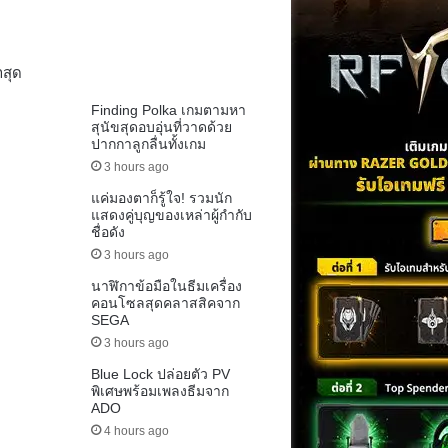
าสุด
Finding Polka เกมตามหา
สุนัขสุดอบอุ่นที่วาดด้วย
ปากกาลูกลื่นทั้งเกม
3 hours ago
แค่มองตาก็รู้ใจ! รวมนัก
แสดงคู่บุญของเหล่าผู้กำกับ
ชื่อดัง
3 hours ago
นาฬิกาข้อมือในธีมเครื่อง
คอนโซลสุดคลาสสิคจาก
SEGA
3 hours ago
Blue Lock ปล่อยตัว PV
พิเศษพร้อมเพลงธีมจาก
ADO
4 hours ago